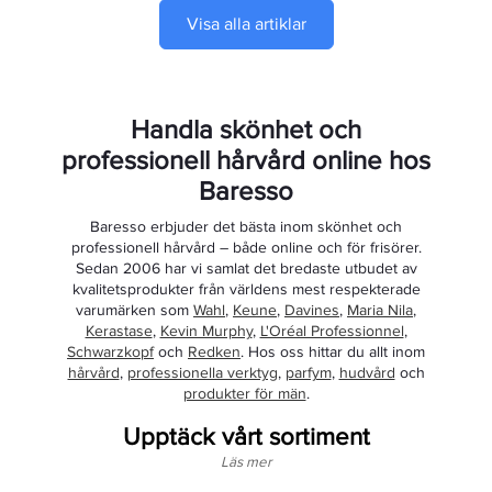
Visa alla artiklar
Handla skönhet och
professionell hårvård online hos
Baresso
Baresso erbjuder det bästa inom skönhet och
professionell hårvård – både online och för frisörer.
Sedan 2006 har vi samlat det bredaste utbudet av
kvalitetsprodukter från världens mest respekterade
varumärken som
Wahl
,
Keune
,
Davines
,
Maria Nila
,
Kerastase
,
Kevin Murphy
,
L'Oréal Professionnel
,
Schwarzkopf
och
Redken
. Hos oss hittar du allt inom
hårvård
,
professionella verktyg
,
parfym
,
hudvård
och
produkter för män
.
Upptäck vårt sortiment
Läs mer