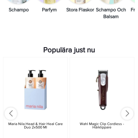
Schampo
Parfym
Stora Flaskor
Schampo Och
Fri
Balsam
Populära just nu
Maria Nila Head & Hair Heal Care
Wahl Magic Clip Cordless -
Duo 2x500 Ml
Hårklippare