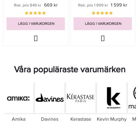
669 kr
1 599 kr
Rek. pris 849 kr
Rek. pris 1 999 kr
LÄGG I VARUKORGEN
LÄGG I VARUKORGEN
Våra populäraste varumärken
Amika
Davines
Kerastase
Kevin Murphy
Mar