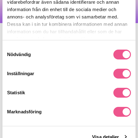
vidarebefordrar även sådana identifierare och annan
information från din enhet till de sociala medier och
annons- och analysföretag som vi samarbetar med.
Dessa kan i sin tur kombinera informationen med annan
information som du har tillhandahållit eller som de har
samlat in när du har använt deras tjänster.
Produkter på rea
Samtyckesval
Nödvändig
-25%
-20%
Inställningar
Statistik
Marknadsföring
L'Oréal Professionnel Metal DX
Lanza Neem Plant Silk Serum 30ml
Shampoo 100ml - Schampo
Visa detaljer