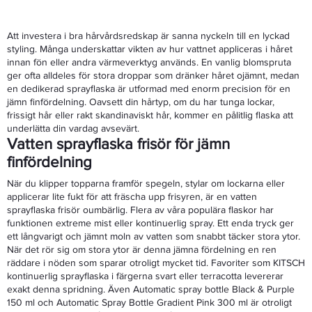
Att investera i bra hårvårdsredskap är sanna nyckeln till en lyckad
styling. Många underskattar vikten av hur vattnet appliceras i håret
innan fön eller andra värmeverktyg används. En vanlig blomspruta
ger ofta alldeles för stora droppar som dränker håret ojämnt, medan
en dedikerad sprayflaska är utformad med enorm precision för en
jämn finfördelning. Oavsett din hårtyp, om du har tunga lockar,
frissigt hår eller rakt skandinaviskt hår, kommer en pålitlig flaska att
underlätta din vardag avsevärt.
Vatten sprayflaska frisör för jämn
finfördelning
När du klipper topparna framför spegeln, stylar om lockarna eller
applicerar lite fukt för att fräscha upp frisyren, är en vatten
sprayflaska frisör oumbärlig. Flera av våra populära flaskor har
funktionen extreme mist eller kontinuerlig spray. Ett enda tryck ger
ett långvarigt och jämnt moln av vatten som snabbt täcker stora ytor.
När det rör sig om stora ytor är denna jämna fördelning en ren
räddare i nöden som sparar otroligt mycket tid. Favoriter som KITSCH
kontinuerlig sprayflaska i färgerna svart eller terracotta levererar
exakt denna spridning. Även Automatic spray bottle Black & Purple
150 ml och Automatic Spray Bottle Gradient Pink 300 ml är otroligt