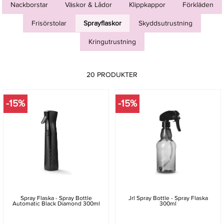
Nackborstar
Väskor & Lådor
Klippkappor
Förkläden
Frisörstolar
Sprayflaskor
Skyddsutrustning
Kringutrustning
20 PRODUKTER
-15%
-15%
Spray Flaska - Spray Bottle
Jrl Spray Bottle - Spray Flaska
Automatic Black Diamond 300ml
300ml