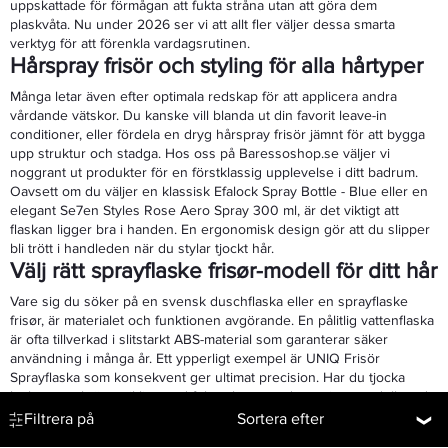
uppskattade för förmågan att fukta stråna utan att göra dem
plaskvåta. Nu under 2026 ser vi att allt fler väljer dessa smarta
verktyg för att förenkla vardagsrutinen.
Hårspray frisör och styling för alla hårtyper
Många letar även efter optimala redskap för att applicera andra
vårdande vätskor. Du kanske vill blanda ut din favorit leave-in
conditioner, eller fördela en dryg hårspray frisör jämnt för att bygga
upp struktur och stadga. Hos oss på Baressoshop.se väljer vi
noggrant ut produkter för en förstklassig upplevelse i ditt badrum.
Oavsett om du väljer en klassisk Efalock Spray Bottle - Blue eller en
elegant Se7en Styles Rose Aero Spray 300 ml, är det viktigt att
flaskan ligger bra i handen. En ergonomisk design gör att du slipper
bli trött i handleden när du stylar tjockt hår.
Välj rätt sprayflaske frisør-modell för ditt hår
Vare sig du söker på en svensk duschflaska eller en sprayflaske
frisør, är materialet och funktionen avgörande. En pålitlig vattenflaska
är ofta tillverkad i slitstarkt ABS-material som garanterar säker
användning i många år. Ett ypperligt exempel är UNIQ Frisör
Sprayflaska som konsekvent ger ultimat precision. Har du tjocka
lockar som kräver rikligt med fukt rekommenderar vi en modell med
större volym. Vi erbjuder olika volymer och unika former för att
Filtrera på
Sortera efter
matcha din stil. Har du fint, rakt hår räcker ofta en mycket lättare