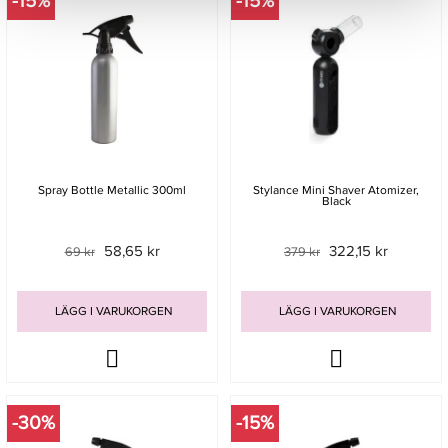
-15%
-15%
Spray Bottle Metallic 300ml
Stylance Mini Shaver Atomizer,
Black
58,65 kr
322,15 kr
69 kr
379 kr
LÄGG I VARUKORGEN
LÄGG I VARUKORGEN
-30%
-15%