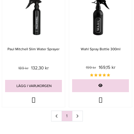
Paul Mitchell Slim Water Sprayer
Wahl Spray Bottle 300ml
169,15 kr
132,30 kr
199 kr
189 kr
LÄGG I VARUKORGEN
1
Sida
av 1