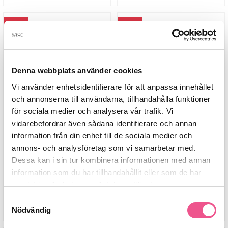
-15%
-15%
Denna webbplats använder cookies
Vi använder enhetsidentifierare för att anpassa innehållet
och annonserna till användarna, tillhandahålla funktioner
för sociala medier och analysera vår trafik. Vi
vidarebefordrar även sådana identifierare och annan
Spray Bottle Pocket
Spray Bottle Magnetic
information från din enhet till de sociala medier och
annons- och analysföretag som vi samarbetar med.
41,65 kr
101,15 kr
49 kr
119 kr
Dessa kan i sin tur kombinera informationen med annan
information som du har tillhandahållit eller som de har
samlat in när du har använt deras tjänster.
LÄGG I VARUKORGEN
LÄGG I VARUKORGEN
Samtyckesval
Nödvändig