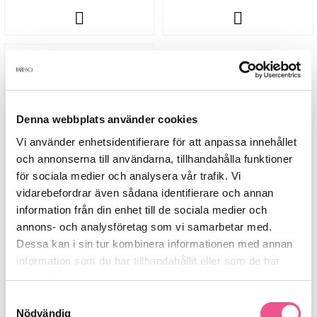
Denna webbplats använder cookies
Vi använder enhetsidentifierare för att anpassa innehållet
och annonserna till användarna, tillhandahålla funktioner
för sociala medier och analysera vår trafik. Vi
vidarebefordrar även sådana identifierare och annan
Guerlain Secrete De Pureté
Cleansing Milk 200ml
information från din enhet till de sociala medier och
annons- och analysföretag som vi samarbetar med.
249 kr
Dessa kan i sin tur kombinera informationen med annan
information som du har tillhandahållit eller som de har
samlat in när du har använt deras tjänster.
Samtyckesval
Nödvändig