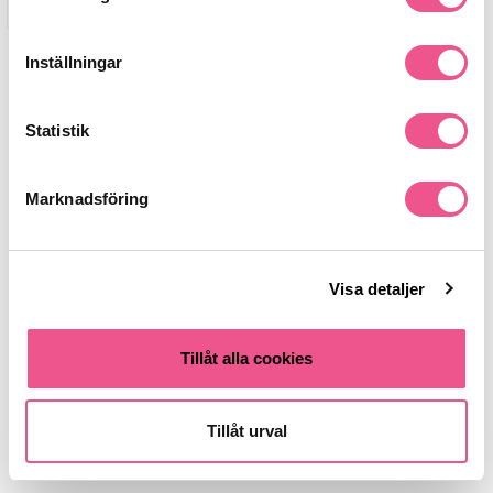
1
Inställningar
Sida
av 1
Statistik
Marknadsföring
Visa detaljer
Tillåt alla cookies
Tillåt urval