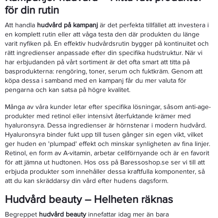
för din rutin
Att handla
hudvård på kampanj
är det perfekta tillfället att investera i
en komplett rutin eller att våga testa den där produkten du länge
varit nyfiken på. En effektiv hudvårdsrutin bygger på kontinuitet och
rätt ingredienser anpassade efter din specifika hudstruktur. När vi
har erbjudanden på vårt sortiment är det ofta smart att titta på
basprodukterna: rengöring, toner, serum och fuktkräm. Genom att
köpa dessa i samband med en kampanj får du mer valuta för
pengarna och kan satsa på högre kvalitet.
Många av våra kunder letar efter specifika lösningar, såsom anti-age-
produkter med retinol eller intensivt återfuktande krämer med
hyaluronsyra. Dessa ingredienser är hörnstenar i modern hudvård.
Hyaluronsyra binder fukt upp till tusen gånger sin egen vikt, vilket
ger huden en 'plumpad' effekt och minskar synligheten av fina linjer.
Retinol, en form av A-vitamin, arbetar cellförnyande och är en favorit
för att jämna ut hudtonen. Hos oss på Baressoshop.se ser vi till att
erbjuda produkter som innehåller dessa kraftfulla komponenter, så
att du kan skräddarsy din vård efter hudens dagsform.
Hudvård beauty – Helheten räknas
Begreppet
hudvård beauty
innefattar idag mer än bara