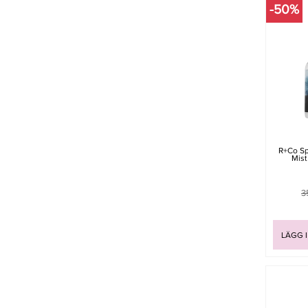
-50%
R+Co Sp
Mist
3
LÄGG 