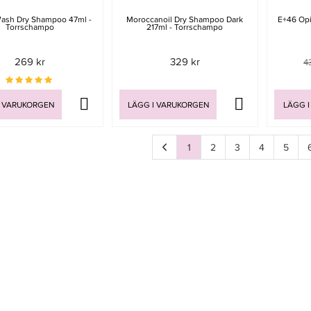
Wash Dry Shampoo 47ml -
Moroccanoil Dry Shampoo Dark
E+46 Op
Torrschampo
217ml - Torrschampo
269 kr
329 kr
4
I VARUKORGEN
LÄGG I VARUKORGEN
LÄGG I
1
2
3
4
5
Sida
av 7
Sida
av 7
Sida
av 7
Sida
av 7
Sida
av 7