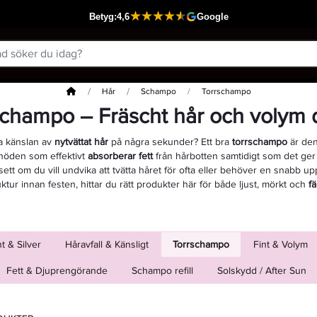
Hem
Hår
Schampo
Torrschampo
schampo – Fräscht hår och volym d
ha känslan av
nytvättat hår
på några sekunder? Ett bra
torrschampo
är den
 nöden som effektivt
absorberar fett
från hårbotten samtidigt som det ge
sett om du vill undvika att tvätta håret för ofta eller behöver en snabb u
ktur innan festen, hittar du rätt produkter här för både ljust, mörkt och
fä
t & Silver
Håravfall & Känsligt
Torrschampo
Fint & Volym
Fett & Djuprengörande
Schampo refill
Solskydd / After Sun