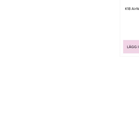
K18 Air
LÄGG 