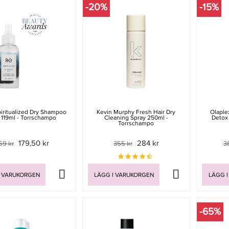
-20%
-15%
iritualized Dry Shampoo
Kevin Murphy Fresh Hair Dry
Olaple
 119ml - Torrschampo
Cleaning Spray 250ml -
Detox
Torrschampo
179,50 kr
284 kr
59 kr
355 kr
3
I VARUKORGEN
LÄGG I VARUKORGEN
LÄGG I
-65%