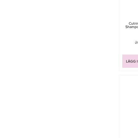
Cutri
Shampo
2
LÄGG 