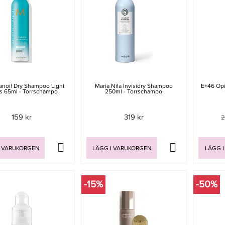
noil Dry Shampoo Light
Maria Nila Invisidry Shampoo
E+46 Op
s 65ml - Torrschampo
250ml - Torrschampo
159 kr
319 kr
2
I VARUKORGEN
LÄGG I VARUKORGEN
LÄGG I
-15%
-50%