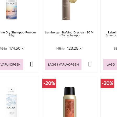
line Dry Shampoo Powder
Lernberger Stafsing Dryclean 80 Ml
Label.
28g
- Torrschampo
Shampo
174,50 kr
123,25 kr
49 kr
145 kr
3
I VARUKORGEN
LÄGG I VARUKORGEN
LÄGG I
-20%
-20%