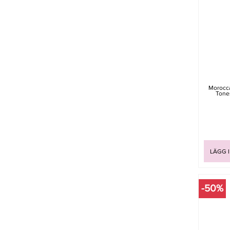
Morocca
Tone
LÄGG 
-50%