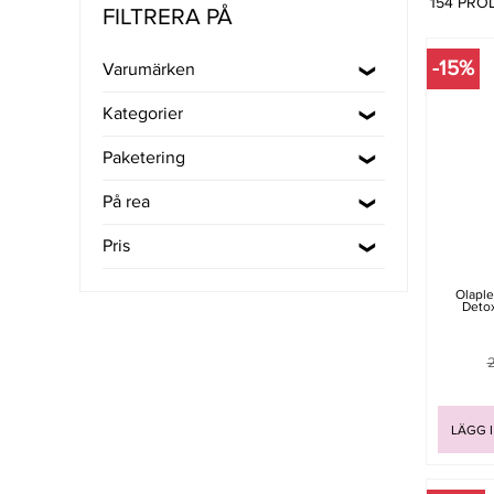
154 PRO
FILTRERA PÅ
-15%
Varumärken
Kategorier
Paketering
På rea
Pris
Olapl
Deto
2
LÄGG 