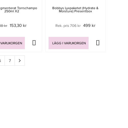
igmenterat Torrschampo
Bobbys Lyxpaketet (Hydrate &
250ml X2
Moisture) Presentbox
153,30 kr
499 kr
38 kr
Rek. pris 706 kr
 VARUKORGEN
LÄGG I VARUKORGEN
6
7
Sida
av 7
Sida
av 7