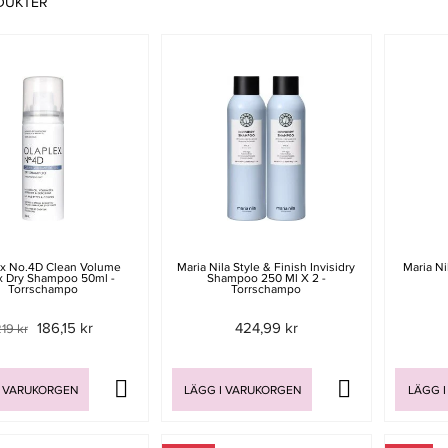
DUKTER
ex No.4D Clean Volume
Maria Nila Style & Finish Invisidry
Maria N
x Dry Shampoo 50ml -
Shampoo 250 Ml X 2 -
Torrschampo
Torrschampo
186,15 kr
424,99 kr
19 kr
I VARUKORGEN
LÄGG I VARUKORGEN
LÄGG I