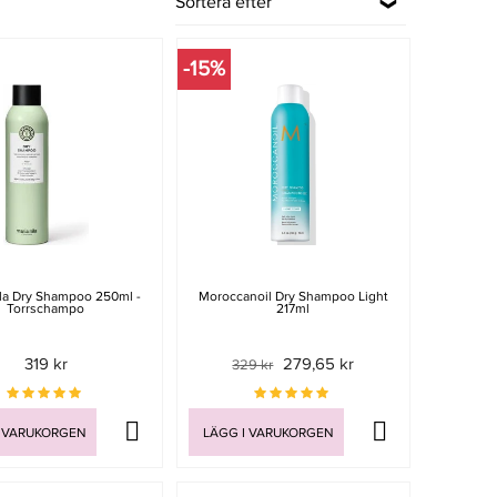
Sortera efter
-15%
ila Dry Shampoo 250ml -
Moroccanoil Dry Shampoo Light
Torrschampo
217ml
319 kr
279,65 kr
329 kr
 VARUKORGEN
LÄGG I VARUKORGEN