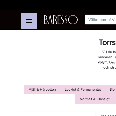
Torr
Vill du 
räddaren i
volym
. Oav
och stru
Mjäll & Hårbotten
Lockigt & Permanentat
Blon
Normalt & Glansigt