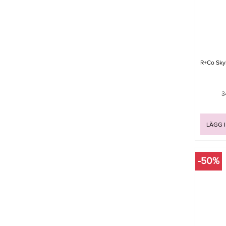
R+Co Sky
3
LÄGG 
-50%