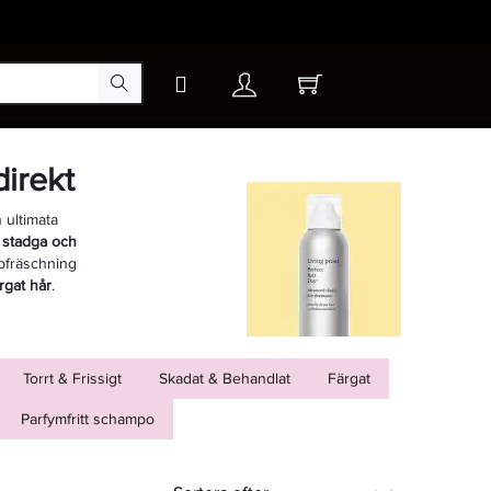
irekt
 ultimata
r
stadga och
ppfräschning
rgat hår
.
Torrt & Frissigt
Skadat & Behandlat
Färgat
Parfymfritt schampo