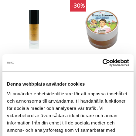
-30%
GloMinerals - LUXE Liquid
TheBalm Even Steven Foundation
Foundation - Truffle 30ml
- After Dark
399 kr
85,40 kr
122 kr
Denna webbplats använder cookies
Vi använder enhetsidentifierare för att anpassa innehållet
LÄGG I VARUKORGEN
LÄGG I VARUKORGEN
och annonserna till användarna, tillhandahålla funktioner
för sociala medier och analysera vår trafik. Vi
vidarebefordrar även sådana identifierare och annan
information från din enhet till de sociala medier och
annons- och analysföretag som vi samarbetar med.