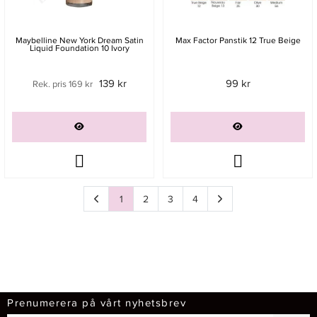
Maybelline New York Dream Satin
Max Factor Panstik 12 True Beige
Liquid Foundation 10 Ivory
139 kr
99 kr
Rek. pris 169 kr
1
2
3
4
Sida
av 4
Sida
av 4
Sida
av 4
Sida
av 4
Prenumerera på vårt nyhetsbrev