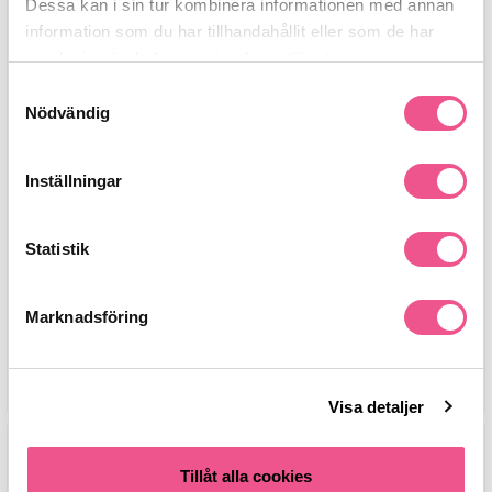
Dessa kan i sin tur kombinera informationen med annan
information som du har tillhandahållit eller som de har
samlat in när du har använt deras tjänster.
Samtyckesval
Nödvändig
Inställningar
GloMinerals Liquid Foundation
Max Factor Facefinity 3in1
Brush
Foundation 55 Beige 30ml
Statistik
129 kr
149 kr
Marknadsföring
LÄGG I VARUKORGEN
LÄGG I VARUKORGEN
Visa detaljer
Tillåt alla cookies