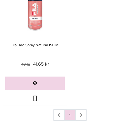
Fila Deo Spray Natural 150 Ml
41,65 kr
49 kr
1
Sida
av 1