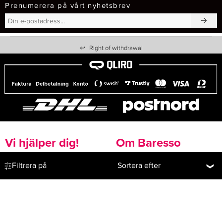
Prenumerera på vårt nyhetsbrev
↩
Right of withdrawal
Vi hjälper dig!
Om Baresso
Kontakt
Baresso Magasin
Filtrera på
Sortera efter
Köpvillkor
Om Baresso.se
Frakt & Leverans
Cookiepolicy
Ångerrätt & Returer
Integritetspolicy
Smspolicy