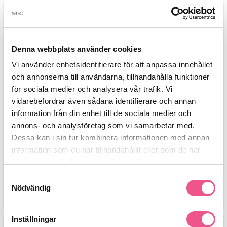
-15%
Denna webbplats använder cookies
Vi använder enhetsidentifierare för att anpassa innehållet
och annonserna till användarna, tillhandahålla funktioner
för sociala medier och analysera vår trafik. Vi
vidarebefordrar även sådana identifierare och annan
Faceimage Kinesiology Face Tape
Fila Deo Spray Long Lasting Active
information från din enhet till de sociala medier och
Regular Skin 25mm
150 Ml
annons- och analysföretag som vi samarbetar med.
Dessa kan i sin tur kombinera informationen med annan
179 kr
41,65 kr
49 kr
information som du har tillhandahållit eller som de har
samlat in när du har använt deras tjänster.
LÄGG I VARUKORGEN
LÄGG I VARUKORGEN
Samtyckesval
Nödvändig
Inställningar