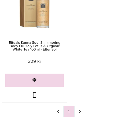
Rituals Karma Soul Shimmering
Body Oil Holy Lotus & Organic
White Tea 100ml - Efter Sol
329 kr
1
Sida
av 1