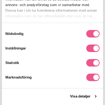
annons- och analysföretag som vi samarbetar med.
Dessa kan i sin tur kombinera informationen med annan
information som du har tillhandahållit eller som de har
samlat in när du har använt deras tjänster.
Samtyckesval
Nödvändig
Rituals The Ritual Of Karma Set -
Sachajuan Hair In The Sun 100ml -
Efter Sol
Efter Sol
Inställningar
479 kr
236 kr
295 kr
Statistik
Marknadsföring
Visa detaljer
-20%