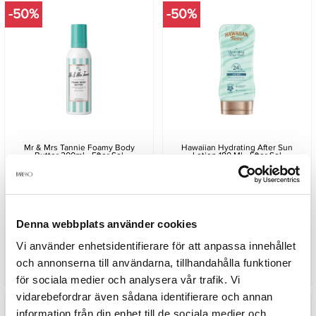
-50%
-50%
Mr & Mrs Tannie Foamy Body
Hawaiian Hydrating After Sun
Butter 200ml - Efter Sol
Lotion 180 Ml - Efter Sol
74,50 kr
114,50 kr
149 kr
229 kr
Denna webbplats använder cookies
LÄGG I VARUKORGEN
Vi använder enhetsidentifierare för att anpassa innehållet
och annonserna till användarna, tillhandahålla funktioner
för sociala medier och analysera vår trafik. Vi
vidarebefordrar även sådana identifierare och annan
-20%
information från din enhet till de sociala medier och