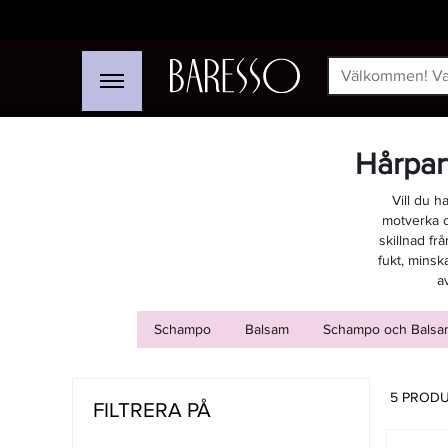
Hårpar
Vill du 
motverka o
skillnad fr
fukt, minska
a
Schampo
Balsam
Schampo och Balsa
5 PROD
FILTRERA PÅ