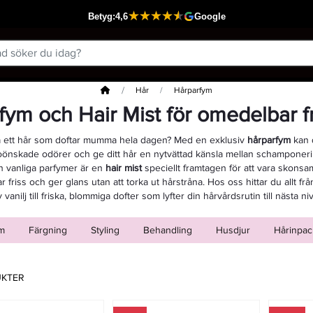
Hem
Hår
Hårparfym
fym och Hair Mist för omedelbar f
ha ett hår som doftar mumma hela dagen? Med en exklusiv
hårparfym
kan 
önskade odörer och ge ditt hår en nytvättad känsla mellan schamponerin
ån vanliga parfymer är en
hair mist
speciellt framtagen för att vara skonsam;
r friss och ger glans utan att torka ut hårstråna. Hos oss hittar du allt fr
v vanilj till friska, blommiga dofter som lyfter din hårvårdsrutin till nästa niv
m
Färgning
Styling
Behandling
Husdjur
Hårinpac
UKTER