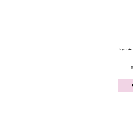
Balmain 
1