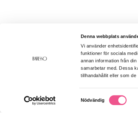
Denna webbplats använde
Varför
Vi använder enhetsidentifie
funktioner för sociala medi
Många stäl
Eau de Par
annan information från din
däremot ba
samarbetar med. Dessa kan
arganolja, 
tillhandahållit eller som d
Genom att 
fräscha up
Baressosho
Samtyckesval
Nödvändig
Hårpar
Marknaden 
herr
. För 
håret dofta
För en mer