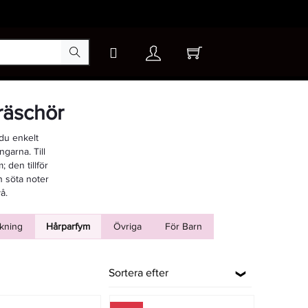
räschör
du enkelt
garna. Till
 den tillför
ån söta noter
å.
kning
Hårparfym
Övriga
För Barn
Sortera efter