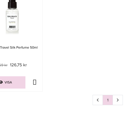
Travel Silk Perfume 50ml
126,75 kr
69 kr
VISA
1
Sida
av 1