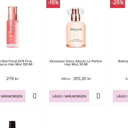
-15%
-25%
 Nila Floral Drift Fine
Kérastase Gloss Absolu Le Parfum
Balma
ance Hair Mist 100 Ml
Hair Mist 30 Ml
279 kr
355,30 kr
418 kr
5
I VARUKORGEN
LÄGG I VARUKORGEN
LÄGG I