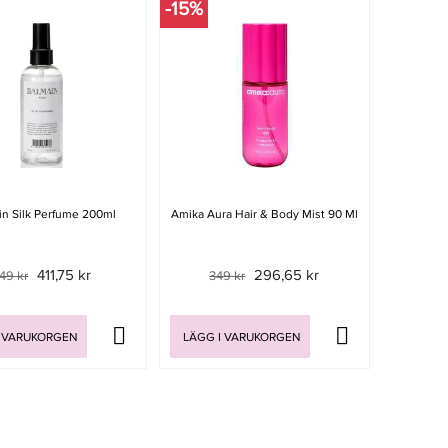
-15%
in Silk Perfume 200ml
Amika Aura Hair & Body Mist 90 Ml
411,75 kr
296,65 kr
49 kr
349 kr
 VARUKORGEN
LÄGG I VARUKORGEN