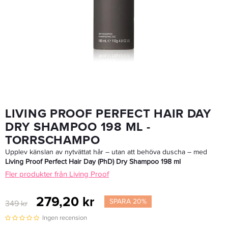
Living Proof Perfect Hair Day Conditioner 236 Ml - Balsam
303,20 kr
379 kr
LÄGG I VARUKORGEN
LIVING PROOF PERFECT HAIR DAY
DRY SHAMPOO 198 ML -
TORRSCHAMPO
Upplev känslan av nytvättat hår – utan att behöva duscha – med
Living Proof Perfect Hair Day (PhD) Dry Shampoo 198 ml
Fler produkter från Living Proof
279,20 kr
SPARA 20%
349 kr
Ingen recension