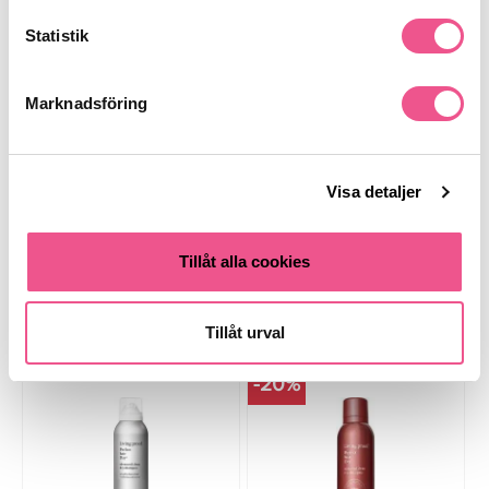
Produktdetaljer
Statistik
Marknadsföring
Recensioner
Visa detaljer
Finns i:
Hår
Schampo
Torrschampo
Tillåt alla cookies
Liknande produkter
Tillåt urval
-20%