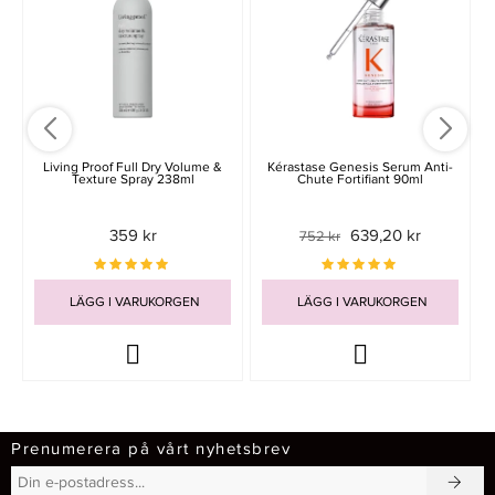
Living Proof Full Dry Volume &
Kérastase Genesis Serum Anti-
Texture Spray 238ml
Chute Fortifiant 90ml
359 kr
639,20 kr
752 kr
LÄGG I VARUKORGEN
LÄGG I VARUKORGEN
Prenumerera på vårt nyhetsbrev