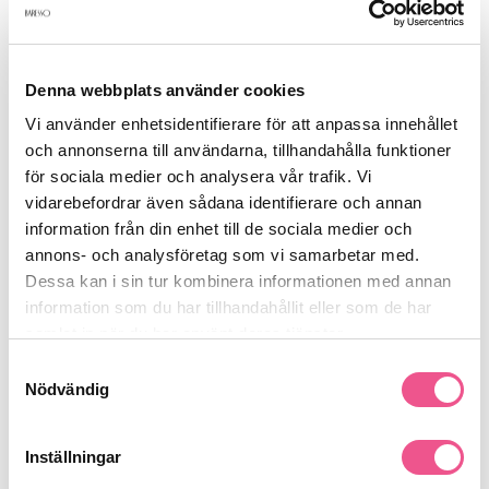
Fördelar:
Absorberar svett, smuts och olja
på djupet
Ger fräscht och rent hår
med en nytvättad känsla
Denna webbplats använder cookies
Lämnar ingen vit hinna
– perfekt även för mörkt hår
Vi använder enhetsidentifierare för att anpassa innehållet
Fräsch doft
som håller hela dagen
och annonserna till användarna, tillhandahålla funktioner
Snabbt, enkelt och effektivt
– idealiskt för hektiska dagar
för sociala medier och analysera vår trafik. Vi
Med
Living Proof Dry Shampoo
behöver du inte kompromissa
vidarebefordrar även sådana identifierare och annan
mellan renhet och volym. Håret känns lätt, luftigt och redo för
information från din enhet till de sociala medier och
dagen – oavsett om du är på språng, efter träningspasset eller
annons- och analysföretag som vi samarbetar med.
bara vill förlänga tiden mellan tvättarna.
Dessa kan i sin tur kombinera informationen med annan
Användning:
information som du har tillhandahållit eller som de har
samlat in när du har använt deras tjänster.
Skaka flaskan väl. Spraya i rötterna med ca 15–20 cm avstånd.
Vänta 30 sekunder så att pudret aktiveras, och massera sedan
Samtyckesval
in med fingrarna eller borsta ut. Voilà – fräscht hår på ett
Nödvändig
ögonblick!
Se mer
Inställningar