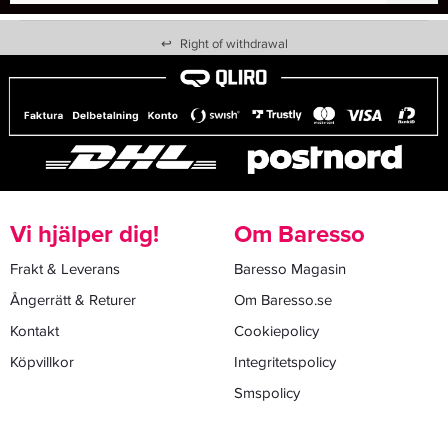
↩
Right of withdrawal
Vi hjälper dig!
Om Baresso
Frakt & Leverans
Baresso Magasin
Ångerrätt & Returer
Om Baresso.se
Kontakt
Cookiepolicy
Köpvillkor
Integritetspolicy
Smspolicy