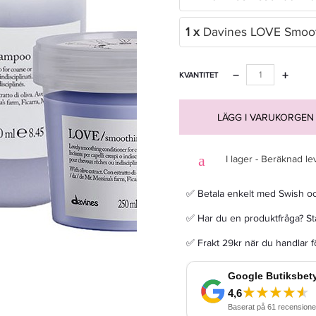
1 x
Davines LOVE Smoot
−
+
KVANTITET
Davines Alchemic Creative Conditioner Pink 250ml - Balsam
LÄGG I VARUKORGEN
311,20 kr
389 kr
I lager - Beräknad le
LÄGG I VARUKORGEN
✅ Betala enkelt med Swish o
✅ Har du en produktfråga? Sta
✅ Frakt 29kr när du handlar 