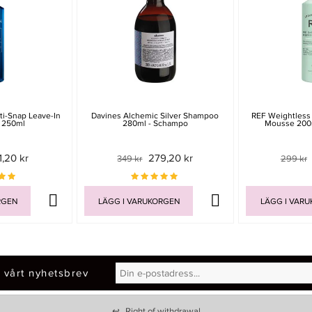
i-Snap Leave-In
Davines Alchemic Silver Shampoo
REF Weightless
 250ml
280ml - Schampo
Mousse 200
1,20 kr
279,20 kr
349 kr
299 kr
RGEN
LÄGG I VARUKORGEN
LÄGG I VAR
 vårt nyhetsbrev
↩
Right of withdrawal