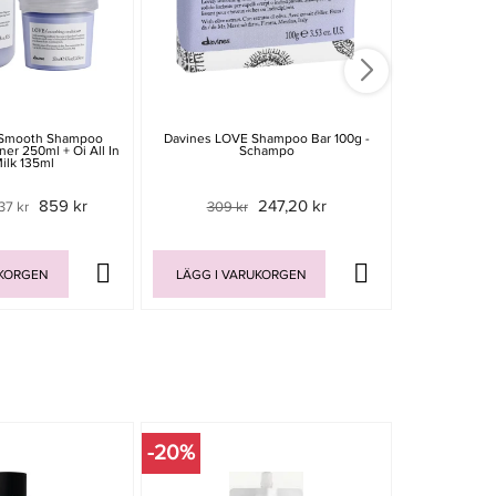
 Smooth Shampoo
Davines LOVE Shampoo Bar 100g -
Maria Nila
er 250ml + Oi All In
Schampo
Conditi
ilk 135ml
859 kr
247,20 kr
137 kr
309 kr
Rek. pris
UKORGEN
LÄGG I VARUKORGEN
LÄGG I V
-20%
-20%