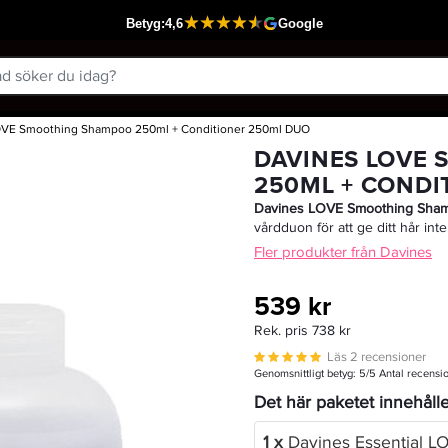
OVE Smoothing Shampoo 250ml + Conditioner 250ml DUO
Passar din varukorg
DAVINES LOVE
250ML + CONDI
Davines LOVE Smoothing Sham
vårdduon för att ge ditt hår int
Fler produkter från Davines
539 kr
Rek. pris 738 kr
Läs 2 recensioner
Genomsnittligt betyg:
5
/5 Antal recensi
Det här paketet innehåll
1 x
Davines Essential 