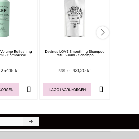
 Volume Refreshing
Davines LOVE Smoothing Shampoo
Davines Alc
ml - Hårmousse
Refill 500ml - Schampo
25
254,15 kr
431,20 kr
539 kr
389 
UKORGEN
LÄGG I VARUKORGEN
LÄGG I V