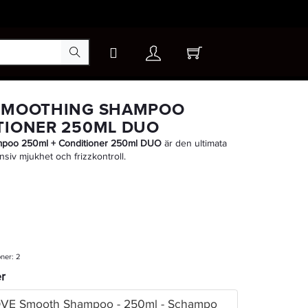
×
 SMOOTHING SHAMPOO
TIONER 250ML DUO
poo 250ml + Conditioner 250ml DUO
är den ultimata
ensiv mjukhet och frizzkontroll.
oner:
2
er
LOVE Smooth Shampoo - 250ml - Schampo