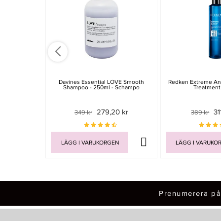
Davines Essential LOVE Smooth
Redken Extreme Ant
Shampoo - 250ml - Schampo
Treatment
279,20 kr
31
349 kr
389 kr
LÄGG I VARUKORGEN
LÄGG I VARUKO
Prenumerera på