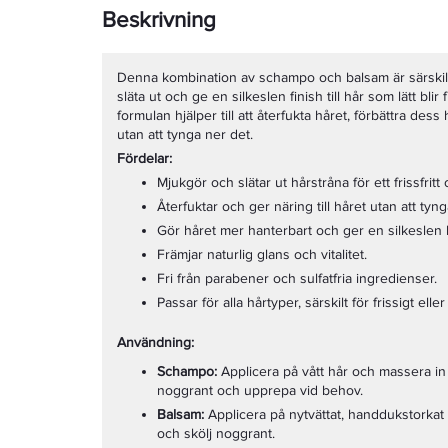
Beskrivning
Denna kombination av schampo och balsam är särskilt 
släta ut och ge en silkeslen finish till hår som lätt blir 
formulan hjälper till att återfukta håret, förbättra de
utan att tynga ner det.
Fördelar:
Mjukgör och slätar ut hårstråna för ett frissfrit
Återfuktar och ger näring till håret utan att tyng
Gör håret mer hanterbart och ger en silkeslen 
Främjar naturlig glans och vitalitet.
Fri från parabener och sulfatfria ingredienser.
Passar för alla hårtyper, särskilt för frissigt eller
Användning:
Schampo:
Applicera på vått hår och massera in ti
noggrant och upprepa vid behov.
Balsam:
Applicera på nytvättat, handdukstorkat h
och skölj noggrant.