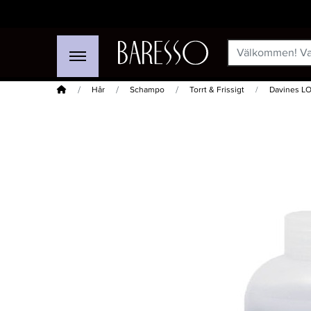
Hem
Hår
Schampo
Torrt & Frissigt
Davines L
-20%