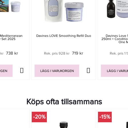
 Mediterranean
Davines LOVE Smoothing Refill Duo
Davines Love
y Set 2025
250ml + Condition
One M
738 kr
719 kr
 kr
Rek. pris 928 kr
Rek. pris 1 
RGEN
LÄGG I VARUKORGEN
LÄGG I VAR
Köps ofta tillsammans
-20%
-15%