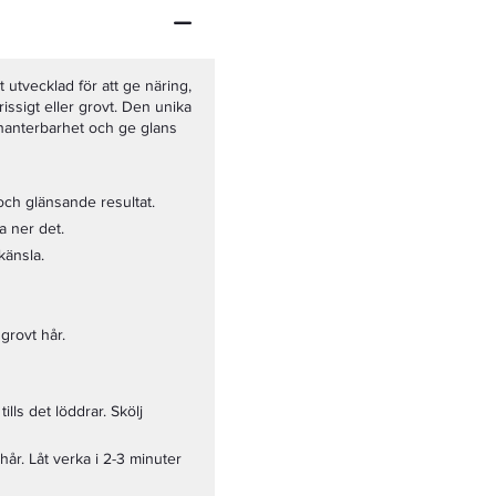
utvecklad för att ge näring,
frissigt eller grovt. Den unika
ss hanterbarhet och ge glans
t och glänsande resultat.
a ner det.
känsla.
 grovt hår.
lls det löddrar. Skölj
år. Låt verka i 2-3 minuter