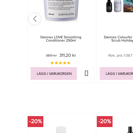
Davines LOVE Smoothing
Davines Colourful
Conditioner 250ml
Scrub Holida
311,20 kr
389 kr
Rek. pris 1 067
LÄGG I VARUKORGEN
LÄGG I VARUKO
-20%
-20%