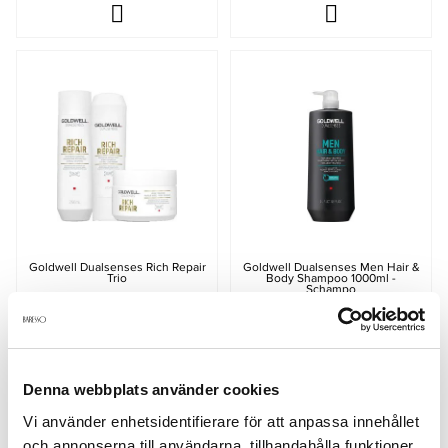
Goldwell Dualsenses Rich Repair
Goldwell Dualsenses Men Hair &
Trio
Body Shampoo 1000ml -
Schampo
480 kr
299 kr
Rek. pris 645 kr
Rek. pris 734 kr
Denna webbplats använder cookies
LÄGG I VARUKORGEN
LÄGG I VARUKORGEN
Vi använder enhetsidentifierare för att anpassa innehållet
och annonserna till användarna, tillhandahålla funktioner