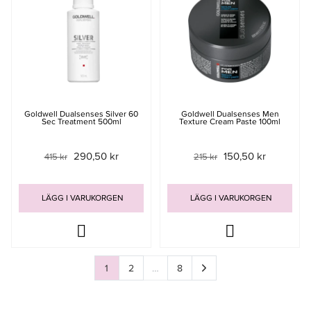
Goldwell Dualsenses Silver 60
Goldwell Dualsenses Men
Sec Treatment 500ml
Texture Cream Paste 100ml
290,50 kr
150,50 kr
415 kr
215 kr
LÄGG I VARUKORGEN
LÄGG I VARUKORGEN
1
2
…
8
Sida
av 8
Sida
av 8
Sida
av 8