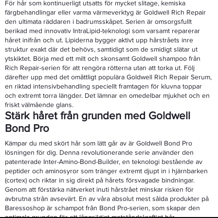
För hår som kontinuerligt utsatts för mycket slitage, kemiska
färgbehandlingar eller varma värmeverktyg är Goldwell Rich Repair
den ultimata räddaren i badrumsskåpet. Serien är omsorgsfullt
berikad med innovativ IntraLipid-teknologi som varsamt reparerar
håret inifrån och ut. Lipiderna bygger aktivt upp hårstråets inre
struktur exakt där det behövs, samtidigt som de smidigt slätar ut
ytskiktet. Börja med ett milt och skonsamt Goldwell shampoo från
Rich Repair-serien för att rengöra rötterna utan att torka ut. Följ
därefter upp med det omåttligt populära Goldwell Rich Repair Serum,
en riktad intensivbehandling speciellt framtagen för kluvna toppar
och extremt torra längder. Det lämnar en omedelbar mjukhet och en
friskt välmående glans.
Stärk håret från grunden med Goldwell
Bond Pro
Kämpar du med skört hår som lätt går av är Goldwell Bond Pro
lösningen för dig. Denna revolutionerande serie använder den
patenterade Inter-Amino-Bond-Builder, en teknologi bestående av
peptider och aminosyror som tränger extremt djupt in i hjärnbarken
(cortex) och riktar in sig direkt på hårets försvagade bindningar.
Genom att förstärka nätverket inuti hårstrået minskar risken för
avbrutna strån avsevärt. En av våra absolut mest sålda produkter på
Baressoshop är schampot från Bond Pro-serien, som skapar den
optimala grunden för ett långsiktigt motståndskraftigt hår.