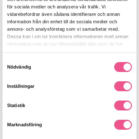
för sociala medier och analysera vår trafik. Vi
vidarebefordrar även sådana identifierare och annan
-30%
-30%
information från din enhet till de sociala medier och
annons- och analysföretag som vi samarbetar med.
Dessa kan i sin tur kombinera informationen med annan
information som du har tillhandahållit eller som de har
samlat in när du har använt deras tjänster.
Samtyckesval
Nödvändig
Goldwell Stylesign Defining
Goldwell Dualsenses Rich Repair
Cream 150 Ml
60 Sec Treatment 500ml
Inställningar
181,30 kr
335,30 kr
259 kr
479 kr
Statistik
LÄGG I VARUKORGEN
LÄGG I VARUKORGEN
Marknadsföring