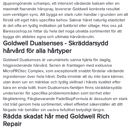
djuprengörande schampo, ett intensivt vårdande balsam eller en
maximalt fixerande hårspray, levererar Goldwell konkreta resultat
som verkligen syns. Att bygga en stark rutin handlar i grunden om att
förstå sitt eget hårs specifika behov. Saknar håret naturlig elasticitet
är det ofta en tydlig indikation på fuktbrist eller slitage. Hos oss på
Baressoshop.se hittar du hela det noga utvalda sortimentet för att
bygga din alldeles egna och ultimata hårvårdsrutin.
Goldwell Dualsenses - Skräddarsydd
hårvård för alla hårtyper
Goldwell Dualsenses är varumärkets sanna hjärta för daglig,
högpresterande hårvård. Serien är framtagen med exklusiva
MicroPROtec Complex, som exceptionellt snabbt fördelar vårdande
ingredienser över hela håret. Detta innebär att du inte bara känner,
utan även ser en märkbar och tydlig skillnad i hårets kvalitet efter
bara en enda tvätt. Inom Dualsenses-familjen finns skräddarsydda
underserier för specifika problemområden som torrhet eller
färgblekning. Färgbevarande FadeStopFormula är dessutom en stark
röd tråd genom hela sortimentet, vilket effektivt säkerställer att ditt
färgade hår behåller sin vackra livfullhet betydligt längre.
Rädda skadat hår med Goldwell Rich
Repair