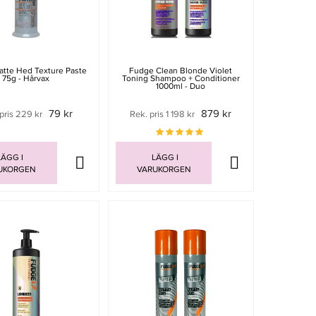
tte Hed Texture Paste
Fudge Clean Blonde Violet
75g - Hårvax
Toning Shampoo + Conditioner
1000ml - Duo
79 kr
879 kr
pris 229 kr
Rek. pris 1 198 kr
ÄGG I
LÄGG I
UKORGEN
VARUKORGEN