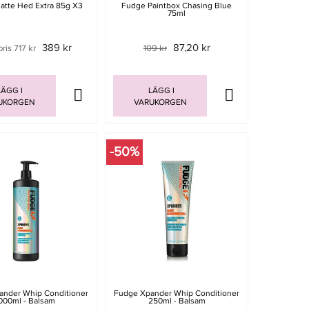
atte Hed Extra 85g X3
Fudge Paintbox Chasing Blue
75ml
389 kr
87,20 kr
pris 717 kr
109 kr
ÄGG I
LÄGG I
UKORGEN
VARUKORGEN
-50%
ander Whip Conditioner
Fudge Xpander Whip Conditioner
000ml - Balsam
250ml - Balsam