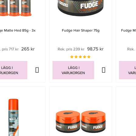
e Matte Hed 85g - 3x
Fudge Hair Shaper 75g
Fudge Ma
265 kr
98,75 kr
 pris 717 kr
Rek. pris 239 kr
Rek. 
LÄGG I
LÄGG I
L
RUKORGEN
VARUKORGEN
VAR