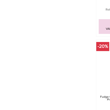
Rek
VA
-20%
Fudge 
Pr