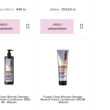
449 kr
104,50 kr
pris 599 kr
209 kr
ÄGG I
LÄGG I
UKORGEN
VARUKORGEN
Clean Blonde Damage
Fudge Clean Blonde Damage
iolet Conditioner 1000
Rewind Violet Conditioner 250 Ml
Ml - Balsam
- Balsam