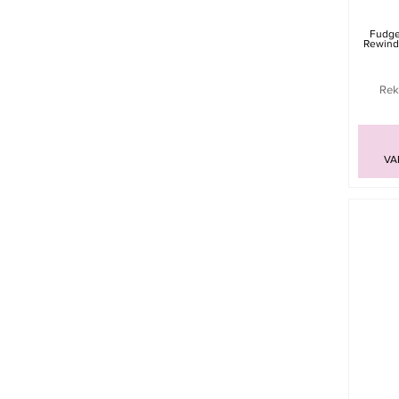
Fudge
Rewind
Rek
VA