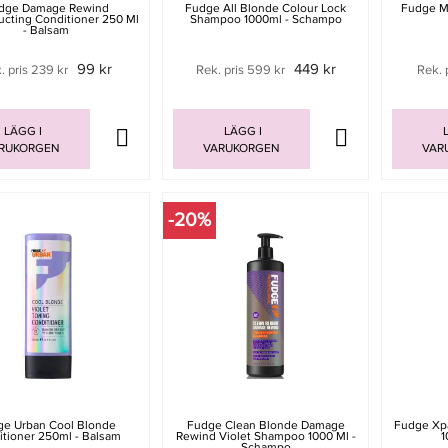
dge Damage Rewind
Fudge All Blonde Colour Lock
Fudge M
cting Conditioner 250 Ml
Shampoo 1000ml - Schampo
- Balsam
99 kr
449 kr
. pris 239 kr
Rek. pris 599 kr
Rek. 
LÄGG I
LÄGG I
L
RUKORGEN
VARUKORGEN
VAR
-20%
ge Urban Cool Blonde
Fudge Clean Blonde Damage
Fudge Xp
itioner 250ml - Balsam
Rewind Violet Shampoo 1000 Ml -
1
Schampo