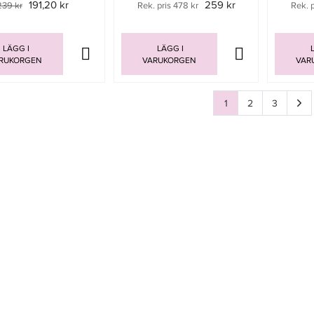
191,20 kr
259 kr
239 kr
Rek. pris 478 kr
Rek. 
LÄGG I
LÄGG I
L
RUKORGEN
VARUKORGEN
VAR
1
2
3
Sida
av 3
Sida
av 3
Sida
av 3