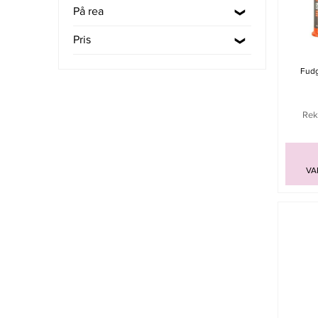
På rea
Pris
Fudg
Rek.
VA