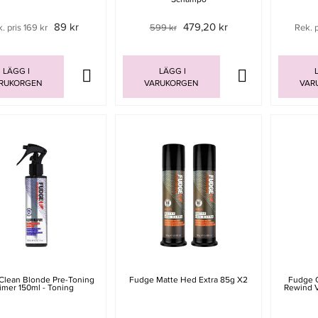
89 kr
479,20 kr
. pris 169 kr
599 kr
Rek. 
LÄGG I
LÄGG I
L
RUKORGEN
VARUKORGEN
VAR
Clean Blonde Pre-Toning
Fudge Matte Hed Extra 85g X2
Fudge 
imer 150ml - Toning
Rewind V