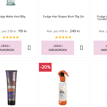
dge Matte Hed 85g
Fudge Hair Shaper Burk 75g 2st
Fudge 
Conditi
119 kr
249 kr
. pris 239 kr
Rek. pris 478 kr
Rek. 
LÄGG I
LÄGG I
L
RUKORGEN
VARUKORGEN
VAR
-20%