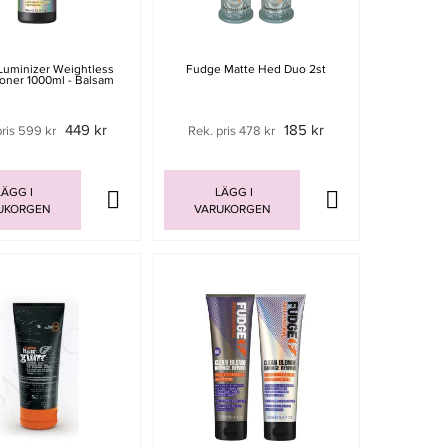
Luminizer Weightless
Fudge Matte Hed Duo 2st
oner 1000ml - Balsam
449 kr
185 kr
pris 599 kr
Rek. pris 478 kr
ÄGG I
LÄGG I
UKORGEN
VARUKORGEN