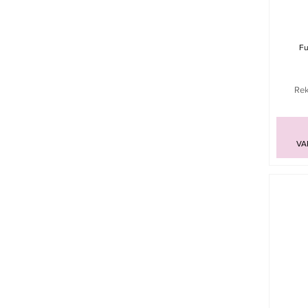
Fu
Rek
VA