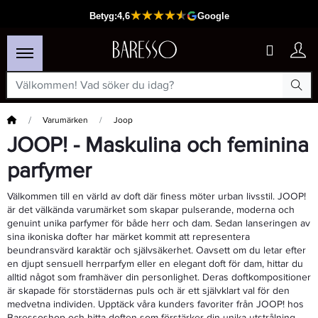
Hem
Varumärken
Joop
JOOP! - Maskulina och feminina
parfymer
Välkommen till en värld av doft där finess möter urban livsstil. JOOP!
är det välkända varumärket som skapar pulserande, moderna och
genuint unika parfymer för både herr och dam. Sedan lanseringen av
sina ikoniska dofter har märket kommit att representera
beundransvärd karaktär och självsäkerhet. Oavsett om du letar efter
en djupt sensuell herrparfym eller en elegant doft för dam, hittar du
alltid något som framhäver din personlighet. Deras doftkompositioner
är skapade för storstädernas puls och är ett självklart val för den
medvetna individen. Upptäck våra kunders favoriter från JOOP! hos
Baressoshop och hitta doften som förstärker din unika utstrålning