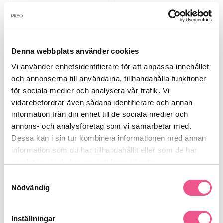
Denna webbplats använder cookies
Vi använder enhetsidentifierare för att anpassa innehållet
och annonserna till användarna, tillhandahålla funktioner
för sociala medier och analysera vår trafik. Vi
vidarebefordrar även sådana identifierare och annan
Joop Femme Edt 50ml
JOOP ! JUMP Edt 50ml
information från din enhet till de sociala medier och
annons- och analysföretag som vi samarbetar med.
299 kr
389 kr
Rek. pris 389 kr
Rek. pris 549 kr
Dessa kan i sin tur kombinera informationen med annan
information som du har tillhandahållit eller som de har
samlat in när du har använt deras tjänster.
Samtyckesval
Nödvändig
1
Inställningar
Sida
av 1