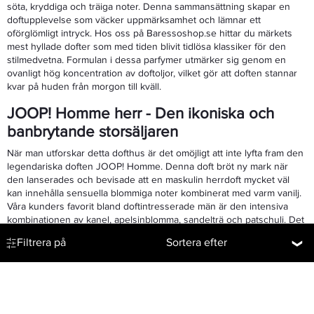
söta, kryddiga och träiga noter. Denna sammansättning skapar en
doftupplevelse som väcker uppmärksamhet och lämnar ett
oförglömligt intryck. Hos oss på Baressoshop.se hittar du märkets
mest hyllade dofter som med tiden blivit tidlösa klassiker för den
stilmedvetna. Formulan i dessa parfymer utmärker sig genom en
ovanligt hög koncentration av doftoljor, vilket gör att doften stannar
kvar på huden från morgon till kväll.
JOOP! Homme herr - Den ikoniska och
banbrytande storsäljaren
När man utforskar detta dofthus är det omöjligt att inte lyfta fram den
legendariska doften JOOP! Homme. Denna doft bröt ny mark när
den lanserades och bevisade att en maskulin herrdoft mycket väl
kan innehålla sensuella blommiga noter kombinerat med varm vanilj.
Våra kunders favorit bland doftintresserade män är den intensiva
kombinationen av kanel, apelsinblomma, sandelträ och patschuli. Det
är en joop parfym herr som tar för sig och signalerar självförtroende.
Filtrera på
Sortera efter
För dig som vill ta doftupplevelsen ett steg längre rekommenderar vi
nyare tolkningar såsom JOOP! Homme Le Parfum. Denna version
erbjuder en fylligare, djupare och mer koncentrerad doftprofil med
inslag av mörk choklad och frisk lavendel. Dessa dofter är skapade
för män som inte är rädda för att synas. I sortimentet hos
Baressoshop ser vi ständigt hur denna kultförklarade klassiker