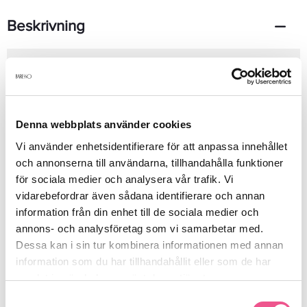
Beskrivning
Joop Femme edt starka dofter med en massa karaktär.Denna
komposition är absolut inget undantag. Joop Femme är en
feminin doft av koriander, bergamott, citron, apelsinblomma,
jasmin, ambra, mysk och vanilj. 30ml
Denna webbplats använder cookies
Vi använder enhetsidentifierare för att anpassa innehållet
Produktdetaljer
och annonserna till användarna, tillhandahålla funktioner
för sociala medier och analysera vår trafik. Vi
vidarebefordrar även sådana identifierare och annan
Recensioner
information från din enhet till de sociala medier och
annons- och analysföretag som vi samarbetar med.
Dessa kan i sin tur kombinera informationen med annan
Finns i:
information som du har tillhandahållit eller som de har
samlat in när du har använt deras tjänster.
Parfym
Köp damparfym
Parfym
Samtyckesval