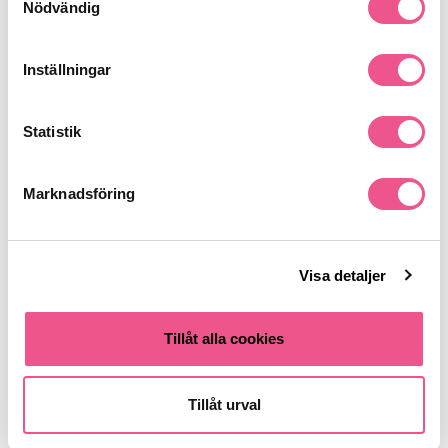
Nödvändig
Liknande produkter
Inställningar
Statistik
Marknadsföring
Visa detaljer
Dolce & Gabbana Dolce Garden
Clean Classic Air Edp 60 Ml
Edp 30 Ml
Tillåt alla cookies
649 kr
499 kr
Rek. pris 795 kr
Rek. pris 579 kr
Tillåt urval
LÄGG I VARUKORGEN
LÄGG I VARUKORGEN