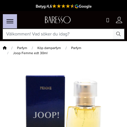
Hem
Parfym
Köp damparfym
Parfym
Joop Femme edt 30ml
×
Passar din varukorg
-25%