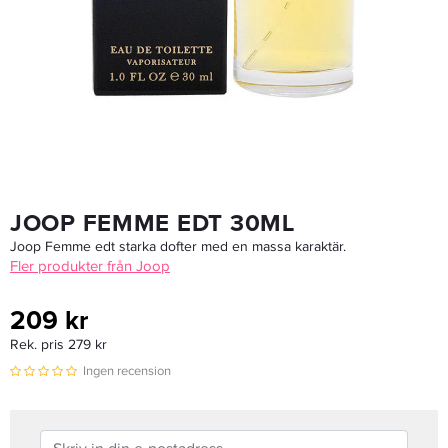
Ghd Duet Style Black - Plattång
3 374,25 kr
4 499 kr
LÄGG I VARUKORGEN
JOOP FEMME EDT 30ML
Joop Femme edt starka dofter med en massa karaktär.
Fler produkter från Joop
209 kr
Rek. pris 279 kr
Ingen recension