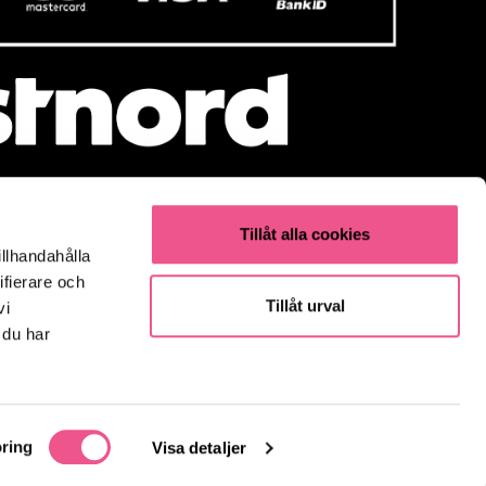
Tillåt alla cookies
illhandahålla
Populärt
ifierare och
Olaplex
Tillåt urval
vi
Kevin Murphy
 du har
K18
Elverktyg & Klippmaskiner
Parfym
Fynda
ring
Visa detaljer