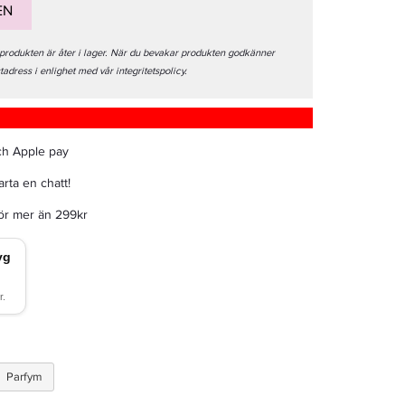
EN
 produkten är åter i lager. När du bevakar produkten godkänner
stadress i enlighet med vår integritetspolicy.
ch Apple pay
rta en chatt!
för mer än 299kr
Parfym