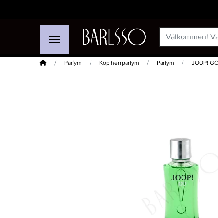
Hem
Parfym
Köp herrparfym
Parfym
JOOP! GO