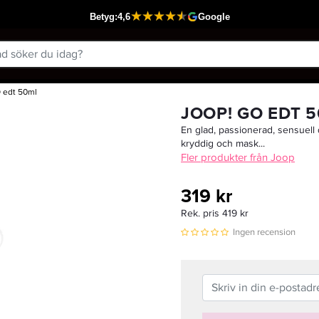
 edt 50ml
Passar din varukorg
JOOP! GO EDT 
En glad, passionerad, sensuell 
kryddig och mask...
Fler produkter från Joop
319 kr
Rek. pris 419 kr
Ingen recension