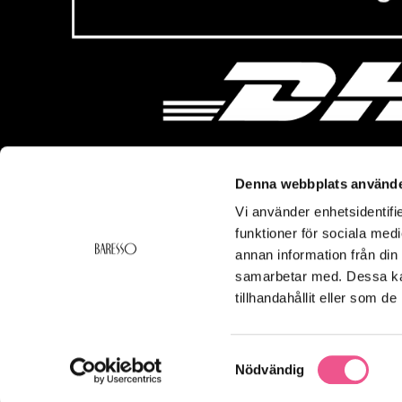
Denna webbplats använde
Vi använder enhetsidentifie
Vi hjälper dig!
Om Ba
funktioner för sociala medi
Kontakt
Baresso 
annan information från din
Köpvillkor
Om Bares
samarbetar med. Dessa kan
Frakt & Leverans
Cookiepol
tillhandahållit eller som d
Ångerrätt & Returer
Integritets
Smspolicy
Samtyckesval
Nödvändig