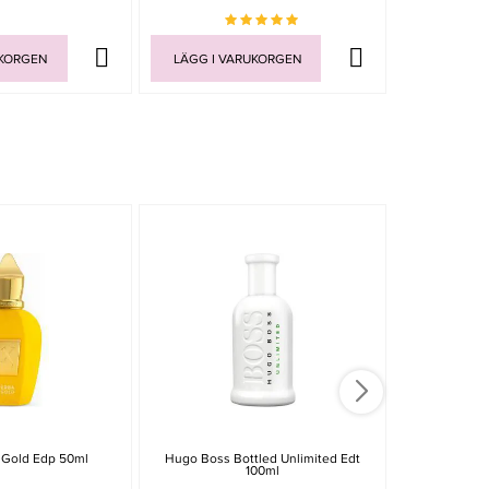
UKORGEN
LÄGG I VARUKORGEN
LÄGG I V
a Gold Edp 50ml
Hugo Boss Bottled Unlimited Edt
Hugo Boss
100ml