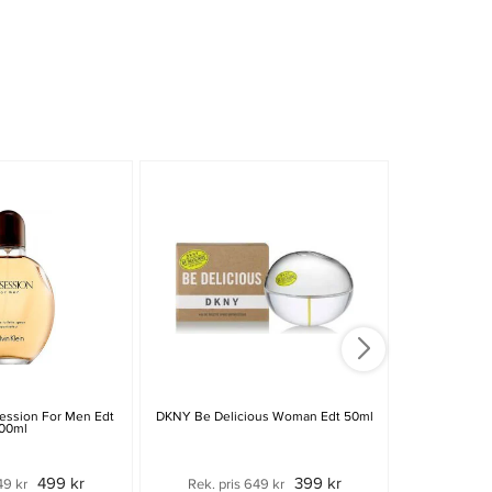
session For Men Edt
DKNY Be Delicious Woman Edt 50ml
Hugo Boss B
00ml
499 kr
399 kr
49 kr
Rek. pris 649 kr
Rek. pri