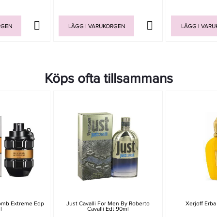
RGEN
LÄGG I VARUKORGEN
LÄGG I VAR
Köps ofta tillsammans
bomb Extreme Edp
Just Cavalli For Men By Roberto
Xerjoff Erb
l
Cavalli Edt 90ml