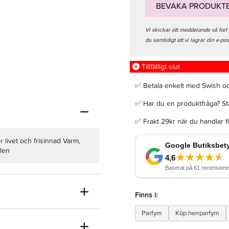
BEVAKA PRODUKT
Vi skickar ett meddelande så fort
du samtidigt att vi lagrar din e-po
Afnan Supremacy Collector's Edition Edp 100ml
Tillfälligt slut
✅ Betala enkelt med Swish o
675 kr
Rek. pris 799 kr
✅ Har du en produktfråga? Sta
✅ Frakt 29kr när du handlar 
LÄGG I VARUKORGEN
 livet och frisinnad Varm,
llen
Finns i:
Parfym
Köp herrparfym