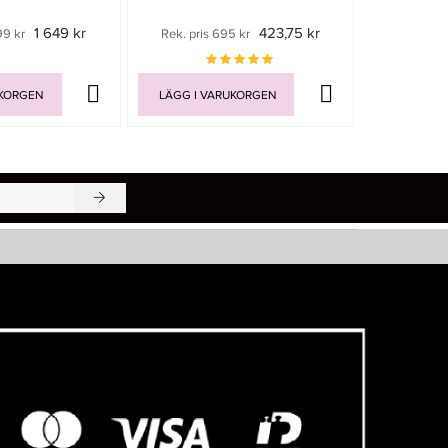
1 649 kr
423,75 kr
99 kr
Rek. pris 695 kr
Rek. pri
UKORGEN
LÄGG I VARUKORGEN
LÄGG I V