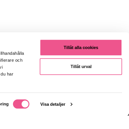
Tillåt alla cookies
illhandahålla
ifierare och
Tillåt urval
vi
 du har
ring
Visa detaljer