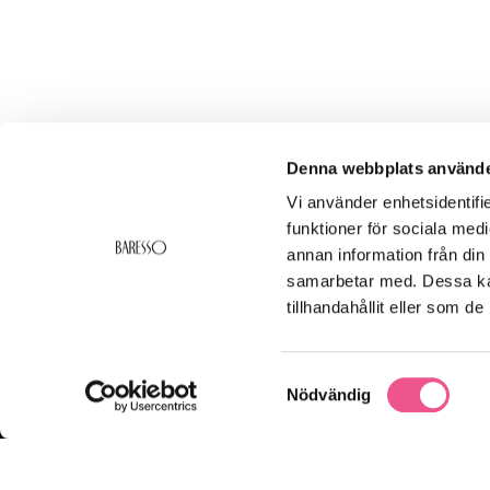
Denna webbplats använde
Vi använder enhetsidentifie
funktioner för sociala medi
annan information från din
samarbetar med. Dessa kan
Prenumerera på
tillhandahållit eller som d
Samtyckesval
Nödvändig