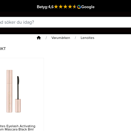
Hem
Varumärken
Lenoites
UKT
tes Eyelash Activating
um Mascara Black 8ml