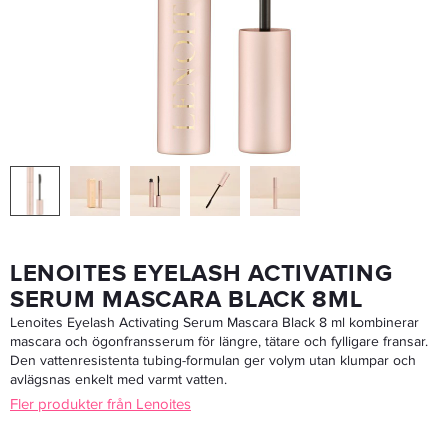
Olaplex No.4D Clean Volume Detox Dry Shampoo 50ml - Torrschampo
186,15 kr
219 kr
LÄGG I VARUKORGEN
LENOITES EYELASH ACTIVATING
SERUM MASCARA BLACK 8ML
Lenoites Eyelash Activating Serum Mascara Black 8 ml kombinerar
mascara och ögonfransserum för längre, tätare och fylligare fransar.
Den vattenresistenta tubing-formulan ger volym utan klumpar och
avlägsnas enkelt med varmt vatten.
Fler produkter från Lenoites