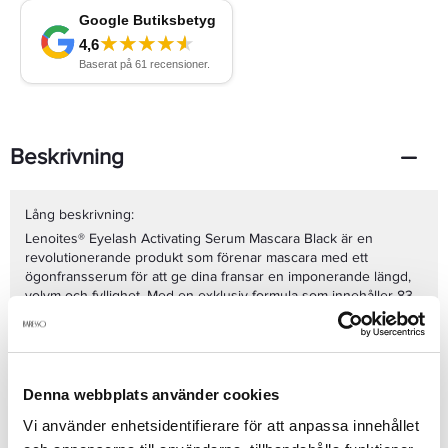
Beskrivning
Lång beskrivning:
Lenoites® Eyelash Activating Serum Mascara Black är en
revolutionerande produkt som förenar mascara med ett
ögonfransserum för att ge dina fransar en imponerande längd,
volym och fyllighet. Med en exklusiv formula som innehåller 83
% ögonfransserum, tre peptidkomplex och fyra botaniska extrakt
stärker och vårdar den dina fransar samtidigt som den skapar
en intensiv svart finish.
Den specialdesignade borsten fångar och lyfter varje frans,
även de minsta, och tubing-formulan kapslar in fransarna i tuber
Denna webbplats använder cookies
för en kladdfri och långvarig effekt. Mascaran är vattenresistent
och tål svett, tårar och vatten, men tas enkelt bort med varmt
Vi använder enhetsidentifierare för att anpassa innehållet
vatten (38°C eller högre) utan behov av rengöringsprodukter.