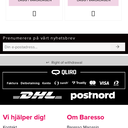
LÄGG I VARUKORGEN
LÄGG I VARUKORGEN
Prenumerera på vårt nyhetsbrev
↩
Right of withdrawal
Vi hjälper dig!
Om Baresso
Kontakt
Baresso Magasin