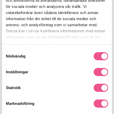
och annonserna till användarna, tillhandahålla funktioner
Användning:
för sociala medier och analysera vår trafik. Vi
Håll borsten horisontellt nära fransarna med den böjda sidan
vidarebefordrar även sådana identifierare och annan
uppåt. Applicera med svepande rörelser uppåt på övre
fransarna och nedåt på undre fransarna. Applicera flera lager för
information från din enhet till de sociala medier och
önskat resultat.
annons- och analysföretag som vi samarbetar med.
Se mer
Dessa kan i sin tur kombinera informationen med annan
information som du har tillhandahållit eller som de har
samlat in när du har använt deras tjänster.
Samtyckesval
Produktdetaljer
Nödvändig
Recensioner
Inställningar
Statistik
Finns i:
Makeup
Ögon
Mascara
Ögonbryn
Marknadsföring