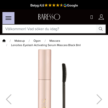
Hem
Makeup
Ögon
Mascara
Lenoites Eyelash Activating Serum Mascara Black 8ml
×
Passar din varukorg
-15%