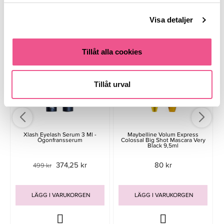
Liknande produkter
Visa detaljer
-25%
Tillåt alla cookies
Tillåt urval
Xlash Eyelash Serum 3 Ml -
Maybelline Volum Express
Ögonfransserum
Colossal Big Shot Mascara Very
Black 9,5ml
374,25 kr
80 kr
499 kr
LÄGG I VARUKORGEN
LÄGG I VARUKORGEN