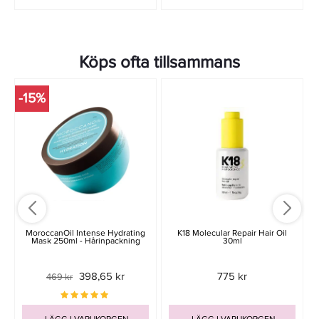
Köps ofta tillsammans
-15%
-
MoroccanOil Intense Hydrating
K18 Molecular Repair Hair Oil
Mask 250ml - Hårinpackning
30ml
398,65 kr
775 kr
469 kr