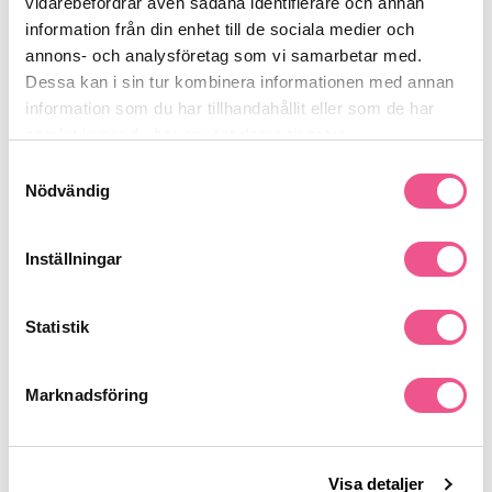
vidarebefordrar även sådana identifierare och annan
ditt skägg bästa möjliga vård.ger en mjuk behaglig känsla som
Se mer
information från din enhet till de sociala medier och
varar hela dagen.
annons- och analysföretag som vi samarbetar med.
Dessa kan i sin tur kombinera informationen med annan
information som du har tillhandahållit eller som de har
Produktdetaljer
samlat in när du har använt deras tjänster.
Samtyckesval
Nödvändig
Recensioner
Inställningar
Finns i:
Skägg & Mustasch
Skäggolja
Man
Statistik
Marknadsföring
Liknande produkter
Visa detaljer