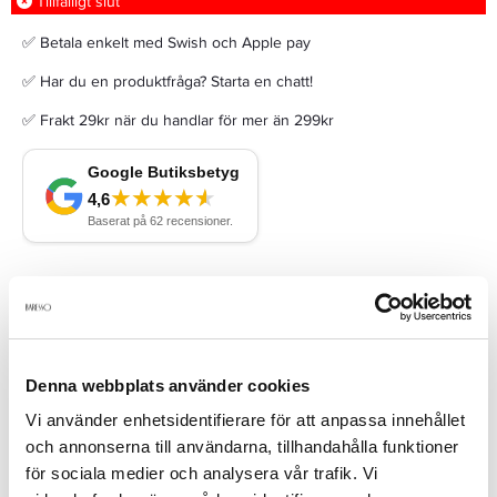
Tillfälligt slut
✅ Betala enkelt med Swish och Apple pay
✅ Har du en produktfråga? Starta en chatt!
✅ Frakt 29kr när du handlar för mer än 299kr
Beskrivning
Denna webbplats använder cookies
Skäggschampo som håller ditt skägg rent, friskt och väldoftande.
Detta Schampo är framtaget för att ge dig ett lent skägg med en
Vi använder enhetsidentifierare för att anpassa innehållet
god fuktbalans. Resultatet blir ett vackert och välvårdat skägg
och annonserna till användarna, tillhandahålla funktioner
med en diskret doft av parfymen Sweet Tobacco. 100ml Skägg
olja med fräsch och frisk doft av sweet tobacco. Denna skägg
för sociala medier och analysera vår trafik. Vi
olja är framtagen tillsammans med barberare för att kunna ge