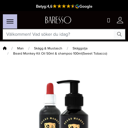
Hem
Man
Skägg & Mustasch
Skäggolja
Beard Monkey Kit Oil 50ml & shampoo 100ml(Sweet Tobacco)
×
Passar din varukorg
-20%