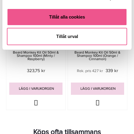
Tillåt alla cookies
Tillåt urval
Beard Monkey Kit Oil 50ml &
Beard Monkey Kit Oil 50ml &
Shampoo 100ml (Minty /
Shampoo 100ml (Orange /
Raspberry)
Cinnamon)
323,75 kr
339 kr
Rek. pris 427 kr
LÄGG I VARUKORGEN
LÄGG I VARUKORGEN
Köps ofta tillsammans