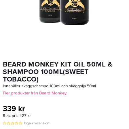
Nõberu Boost Spray Dry Shampoo Dark Amber-Lime 200 Ml - Torrschampo
199,20 kr
249 kr
LÄGG I VARUKORGEN
BEARD MONKEY KIT OIL 50ML &
SHAMPOO 100ML(SWEET
TOBACCO)
Innehåller skäggschampo 100ml och skäggolja 50ml
Fler produkter från Beard Monkey
339 kr
Rek. pris 427 kr
Ingen recension