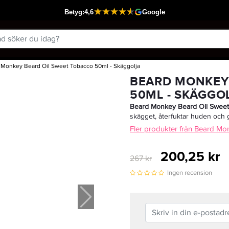
 Monkey Beard Oil Sweet Tobacco 50ml - Skäggolja
Passar din varukorg
BEARD MONKEY
50ML - SKÄGGO
Beard Monkey Beard Oil Sweet
skägget, återfuktar huden och g
Fler produkter från Beard Mo
200,25 kr
267 kr
Ingen recension