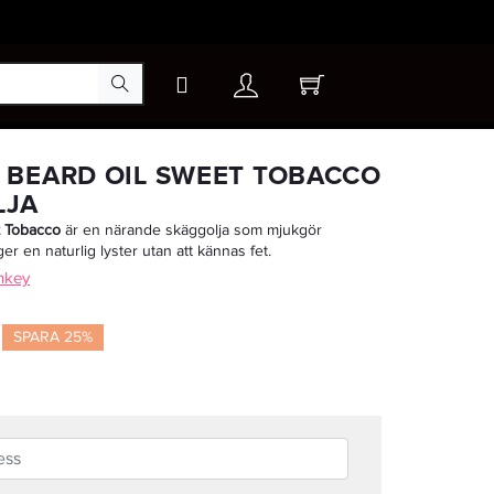
×
 BEARD OIL SWEET TOBACCO
LJA
 Tobacco
är en närande skäggolja som mjukgör
-25%
er en naturlig lyster utan att kännas fet.
nkey
SPARA 25%