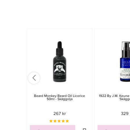
Beard Monkey Beard Oil Licorice
1922 By J.M. Keune 
50ml - Skäggolja
Skäggo
267 kr
329 