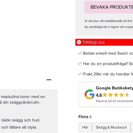
BEVAKA PRODUKT
Vi skickar ett meddelande så fort
du samtidigt att vi lagrar din e-po
Beard Monkey Beard Shampoo Minty Raspberry 100ml
Tillfälligt slut
120 kr
✅ Betala enkelt med Swish o
160 kr
✅ Har du en produktfråga? Sta
LÄGG I VARUKORGEN
✅ Frakt 29kr när du handlar 
h maskulina toner med en
på din skäggvårdsrutin.
Finns i:
i både skägg och hud.
ch lättare att styla.
Hår
Skägg & Mustasch