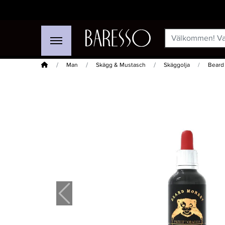
Hem
Man
Skägg & Mustasch
Skäggolja
Beard
-25%