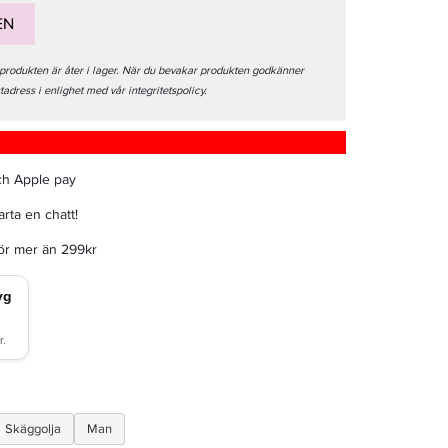
EN
 produkten är åter i lager. När du bevakar produkten godkänner
stadress i enlighet med vår integritetspolicy.
ch Apple pay
rta en chatt!
för mer än 299kr
Skäggolja
Man