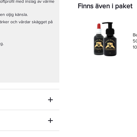
ftprofil med inslag av värme
Finns även i paket
n oljig känsla.
ärker och vårdar skägget på
Be
5
gg.
1