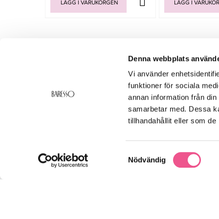
LÄGG I VARUKORGEN
LÄGG I VARUKO
Denna webbplats använde
Vi använder enhetsidentifie
-15%
-25%
funktioner för sociala medi
annan information från din
samarbetar med. Dessa kan
tillhandahållit eller som d
Samtyckesval
Nödvändig
Ga.Ma Waist Holder IQ Brown
Beard Monkey B
Skäggbo
449,65 kr
19
529 kr
263 kr