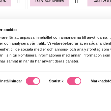
RGEN
LÄGG I VARUKORGEN
LÄGG I VAR
Köps ofta tillsammans
r cookies
rare för att anpassa innehållet och annonserna till användarna, t
-20%
-15%
er och analysera vår trafik. Vi vidarebefordrar även sådana ident
 enhet till de sociala medier och annons- och analysföretag som 
 i sin tur kombinera informationen med annan information som
e har samlat in när du har använt deras tjänster.
Inställningar
Statistik
Marknadsfö
eard Brush -
Sebastian Hydre Highly Hydrating
Color Wow Dream
rste
Shampoo 1000 Ml - Schampo
Spra
7,25 kr
607,20 kr
759 kr
399 kr