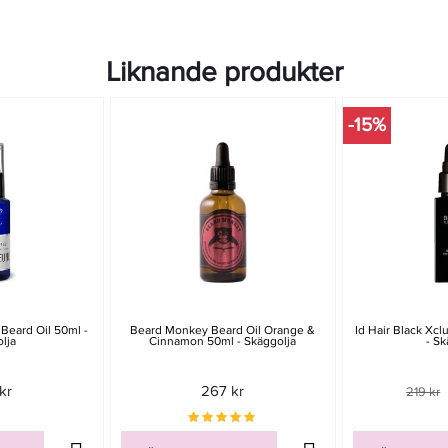
Liknande produkter
-15%
Beard Oil 50ml -
Beard Monkey Beard Oil Orange &
Id Hair Black Xcl
lja
Cinnamon 50ml - Skäggolja
- Sk
kr
267 kr
219 kr