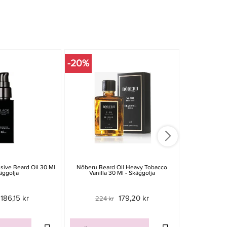
-20%
-15%
usive Beard Oil 30 Ml
Nõberu Beard Oil Heavy Tobacco
King's Armou
äggolja
Vanilla 30 Ml - Skäggolja
Oil 5
186,15 kr
179,20 kr
224 kr
279 