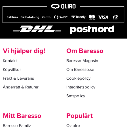
Vi hjälper dig!
Om Baresso
Kontakt
Baresso Magasin
Köpvillkor
Om Baresso.se
Frakt & Leverans
Cookiepolicy
Ångerrätt & Returer
Integritetspolicy
Smspolicy
Mitt Baresso
Populärt
Baresso Family
Olaplex