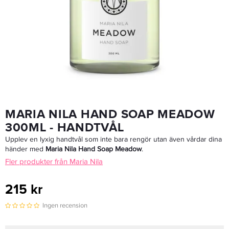
Jolen Creme Bleach 30ml
119 kr
LÄGG I VARUKORGEN
MARIA NILA HAND SOAP MEADOW
300ML - HANDTVÅL
Upplev en lyxig handtvål som inte bara rengör utan även vårdar dina
händer med
Maria Nila Hand Soap Meadow
.
Fler produkter från Maria Nila
215 kr
Ingen recension