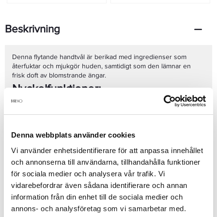
Beskrivning
Denna flytande handtvål är berikad med ingredienser som
återfuktar och mjukgör huden, samtidigt som den lämnar en
frisk doft av blomstrande ängar.
Nyckelfunktioner:
Återfuktande formula
:
Innehåller glycerin som hjälper till
att behålla hudens fuktbalans, vilket ger mjuka och
smidiga händer.
Frisk doft
:
Doften av blomstrande ängar ger en behaglig
Denna webbplats använder cookies
och uppfriskande känsla vid varje användning.
Vi använder enhetsidentifierare för att anpassa innehållet
Vegansk och cruelty-free
:
Produkten är tillverkad av 100%
och annonserna till användarna, tillhandahålla funktioner
veganska ingredienser och är inte testad på djur.
Fördelar:
för sociala medier och analysera vår trafik. Vi
Fri från skadliga ämnen
:
Innehåller inga sulfater,
vidarebefordrar även sådana identifierare och annan
parabener eller silikoner, vilket gör den skonsam mot
Skonsam rengöring
:
Effektivt avlägsnar smuts och
både hud och miljö.
information från din enhet till de sociala medier och
orenheter utan att torka ut huden.
Tillverkad i Sverige
:
Högkvalitativa ingredienser och
annons- och analysföretag som vi samarbetar med.
Återfuktande effekt
:
Håller händerna mjuka och
produktion säkerställer en pålitlig och hållbar produkt.