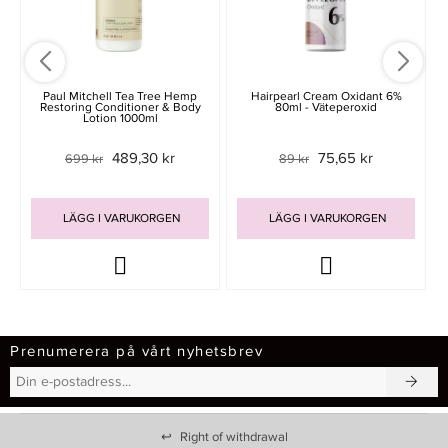
Paul Mitchell Tea Tree Hemp
Hairpearl Cream Oxidant 6%
Restoring Conditioner & Body
80ml - Väteperoxid
Lotion 1000ml
489,30 kr
75,65 kr
699 kr
89 kr
LÄGG I VARUKORGEN
LÄGG I VARUKORGEN
Prenumerera på vårt nyhetsbrev
↩
Right of withdrawal