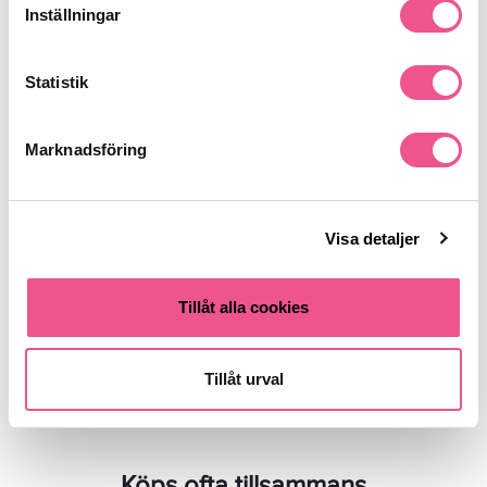
Inställningar
Statistik
Marknadsföring
Lernberger Stafsing Overnight
Rituals The Ritual Of Homme
Retinol+Mask 75 Ml -
Anti-Ageing Face Cream 50ml -
Hårinpackning
Dagkräm
Visa detaljer
641,75 kr
390 kr
755 kr
Rek. pris 549 kr
Tillåt alla cookies
LÄGG I VARUKORGEN
LÄGG I VARUKORGEN
Tillåt urval
Köps ofta tillsammans