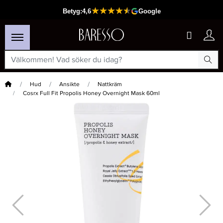
Hem
Hud
Ansikte
Nattkräm
Cosrx Full Fit Propolis Honey Overnight Mask 60ml
×
Passar din varukorg
-25%