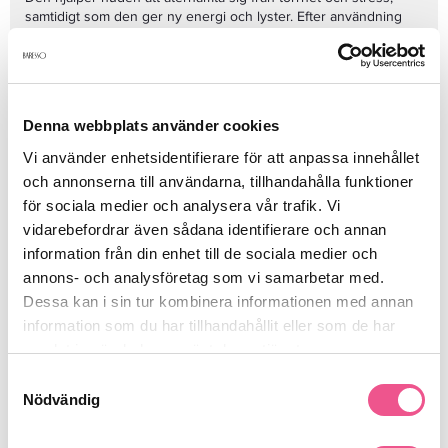
samtidigt som den ger ny energi och lyster. Efter användning
känns huden slätare, smidigare och synbart mer balanserad.
Produktdetaljer
Denna webbplats använder cookies
Vi använder enhetsidentifierare för att anpassa innehållet
och annonserna till användarna, tillhandahålla funktioner
Recensioner
för sociala medier och analysera vår trafik. Vi
vidarebefordrar även sådana identifierare och annan
information från din enhet till de sociala medier och
Finns i:
annons- och analysföretag som vi samarbetar med.
Hud
Ansikte
Nattkräm
Dessa kan i sin tur kombinera informationen med annan
information som du har tillhandahållit eller som de har
samlat in när du har använt deras tjänster.
Samtyckesval
Liknande produkter
Nödvändig
-15%