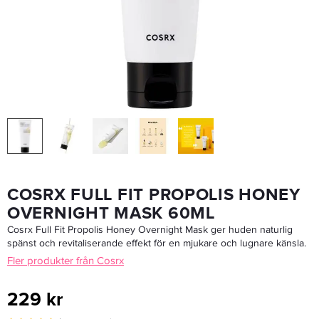
Inshape Curl Creme 100ml
149,25 kr
199 kr
LÄGG I VARUKORGEN
COSRX FULL FIT PROPOLIS HONEY
OVERNIGHT MASK 60ML
Cosrx Full Fit Propolis Honey Overnight Mask ger huden naturlig
spänst och revitaliserande effekt för en mjukare och lugnare känsla.
Fler produkter från Cosrx
229 kr