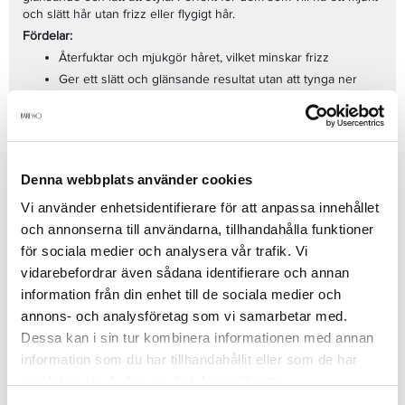
och slätt hår utan frizz eller flygigt hår.
Fördelar:
Återfuktar och mjukgör håret, vilket minskar frizz
Ger ett slätt och glänsande resultat utan att tynga ner
håret
Gör håret lätt att kamma och styla
Skyddar håret från miljöpåverkan och skador
Nyckelingredienser:
Denna webbplats använder cookies
Mango Seed Butter
– näringsrik och fuktgivande
Vi använder enhetsidentifierare för att anpassa innehållet
ingrediens som gör håret mjukt och glänsande
och annonserna till användarna, tillhandahålla funktioner
Aloe Vera
– återfuktar och lugnar hårbotten och hårstråna
för sociala medier och analysera vår trafik. Vi
Glycerin
– hjälper till att bibehålla hårets fuktbalans och
vidarebefordrar även sådana identifierare och annan
gör det hanterbart
information från din enhet till de sociala medier och
Sheasmör
– ger djup näring och skyddar håret från yttre
skador
annons- och analysföretag som vi samarbetar med.
Användning:
Dessa kan i sin tur kombinera informationen med annan
Massera in en liten mängd schampo i fuktigt hår och skapa ett
information som du har tillhandahållit eller som de har
rikt lödder. Skölj noggrant och upprepa vid behov. För bästa
resultat, använd tillsammans med
Kevin Murphy Smooth Again
samlat in när du har använt deras tjänster.
Rinse
för extra glans och släthet.