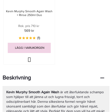
Kevin Murphy Smooth Again Wash
+ Rinse 250ml Duo
Rek. pris 710 kr
569 kr
(1)
LÄGG I VARUKORGEN
Beskrivning
Kevin Murphy Smooth Again Wash
är ett återfuktande schampo
som hjälper till att jämna ut och lugna frissigt, torrt och
odisciplinerbart hår. Denna silkeslena formel rengör håret
skonsamt samtidigt som den återfuktar och gör håret mjukt,
glänsande och lätt att styla. Perfekt för dem som vill ha ett mjukt