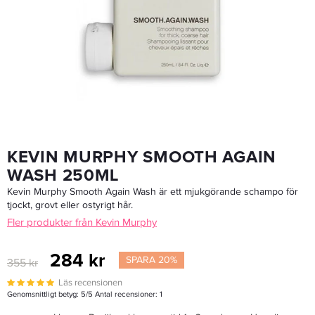
Kevin Murphy Smooth Again Rinse 250ml
284 kr
355 kr
LÄGG I VARUKORGEN
KEVIN MURPHY SMOOTH AGAIN
WASH 250ML
Kevin Murphy Smooth Again Wash är ett mjukgörande schampo för
tjockt, grovt eller ostyrigt hår.
Fler produkter från Kevin Murphy
284 kr
SPARA 20%
355 kr
Läs recensionen
Genomsnittligt betyg:
5
/5 Antal recensioner:
1