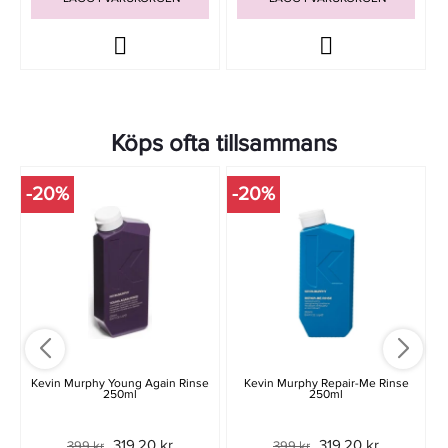
Köps ofta tillsammans
-20%
-20%
Kevin Murphy Young Again Rinse
Kevin Murphy Repair-Me Rinse
250ml
250ml
319,20 kr
319,20 kr
399 kr
399 kr