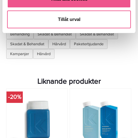
Finns i:
Tillåt urval
Fynda
Hår
Kampanjer
Schampo
Balsam
Behandling
Skadat & Behandlat
Skadat & Behandlat
Skadat & Behandlat
Hårvård
Paketerbjudande
Kampanjer
Hårvård
Liknande produkter
-20%