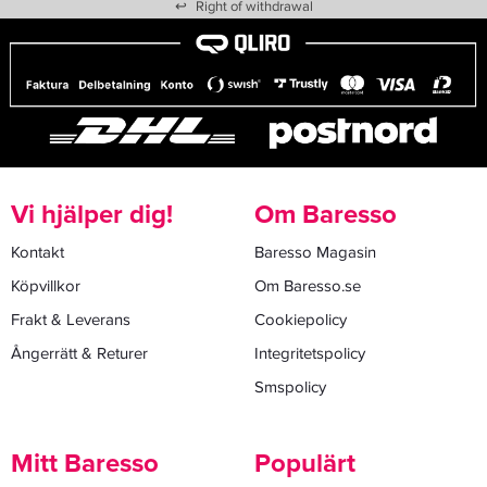
↩
Right of withdrawal
Vi hjälper dig!
Om Baresso
Kontakt
Baresso Magasin
Köpvillkor
Om Baresso.se
Frakt & Leverans
Cookiepolicy
Ångerrätt & Returer
Integritetspolicy
Smspolicy
Mitt Baresso
Populärt