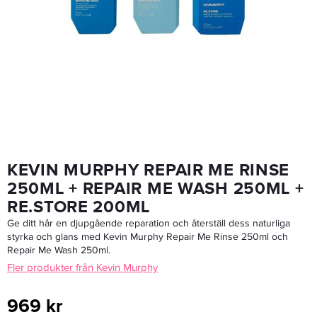
Kevin Murphy Plump.It.Up Kit
959 kr
Rek. pris 1 217 kr
LÄGG I VARUKORGEN
KEVIN MURPHY REPAIR ME RINSE
250ML + REPAIR ME WASH 250ML +
RE.STORE 200ML
Ge ditt hår en djupgående reparation och återställ dess naturliga
styrka och glans med Kevin Murphy Repair Me Rinse 250ml och
Repair Me Wash 250ml.
Fler produkter från Kevin Murphy
969 kr