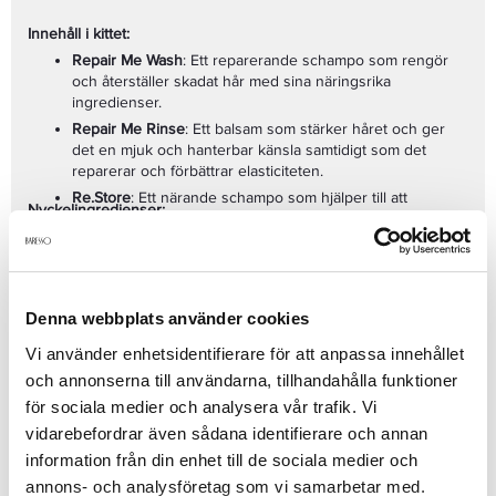
Innehåll i kittet:
Repair Me Wash
: Ett reparerande schampo som rengör
och återställer skadat hår med sina näringsrika
ingredienser.
Repair Me Rinse
: Ett balsam som stärker håret och ger
det en mjuk och hanterbar känsla samtidigt som det
reparerar och förbättrar elasticiteten.
Re.Store
: Ett närande schampo som hjälper till att
Nyckelingredienser:
reparera och återuppbygga hårstråna med kraftfulla
Hydrolyzed Pea Protein
– stärker och reparerar hårstråna
proteiner och fuktgivande ingredienser.
från rot till topp
Aloe Vera
– återfuktar och lugnar både hår och hårbotten
Jojobaolja
– närar och mjukgör håret utan att tynga ner
Denna webbplats använder cookies
det
Vi använder enhetsidentifierare för att anpassa innehållet
Pro-Vitamin B5
– ger håret näring och förbättrar hårets
struktur
och annonserna till användarna, tillhandahålla funktioner
Användning:
Glycerin
– bevarar fuktnivåerna i håret och gör det mer
för sociala medier och analysera vår trafik. Vi
Repair Me Wash
: Massera in i fuktigt hår och skapa ett rikt
hanterbart
vidarebefordrar även sådana identifierare och annan
lödder. Skölj noggrant och upprepa vid behov.
information från din enhet till de sociala medier och
Repair Me Rinse
: Applicera balsamet i nytvättat, fuktigt
annons- och analysföretag som vi samarbetar med.
hår. Låt verka i 1–2 minuter och skölj noggrant.