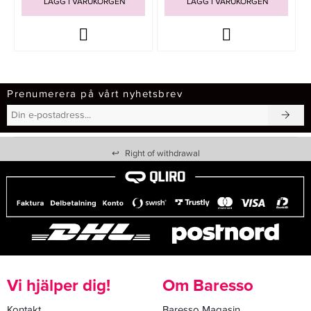
LÄGG I VARUKORGEN
LÄGG I VARUKORGEN
Prenumerera på vårt nyhetsbrev
↩
Right of withdrawal
Vi hjälper dig!
Om Baresso
Kontakt
Baresso Magasin