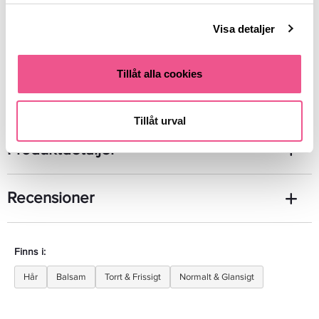
Hår som är torrt, sprött eller har förlorat sin naturliga
glans
Visa detaljer
Vegansk och Cruelty-Free
Fri från sulfater och parabener.
Tillåt alla cookies
Se mer
Tillåt urval
Produktdetaljer
Recensioner
Finns i:
Hår
Balsam
Torrt & Frissigt
Normalt & Glansigt