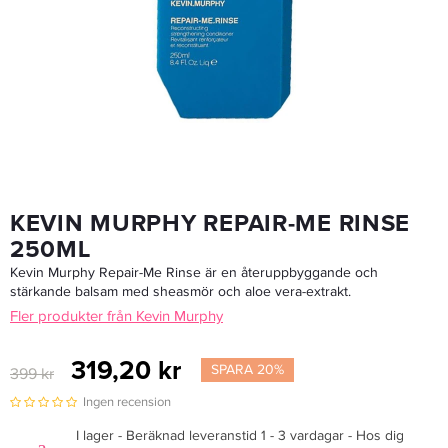
Kevin Murphy Balancing.Wash 40ml
87,20 kr
109 kr
LÄGG I VARUKORGEN
KEVIN MURPHY REPAIR-ME RINSE
250ML
Kevin Murphy Repair-Me Rinse är en återuppbyggande och
stärkande balsam med sheasmör och aloe vera-extrakt.
Fler produkter från Kevin Murphy
319,20 kr
SPARA 20%
399 kr
Ingen recension
I lager - Beräknad leveranstid 1 - 3 vardagar - Hos dig