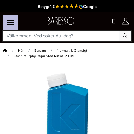
Hem
Hår
Balsam
Normalt & Glansigt
Kevin Murphy Repair-Me Rinse 250ml
×
Passar din varukorg
-20%