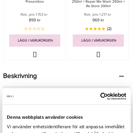
Presentbox
250ml + Repair Me Wash 250ml +
Re.store 200ml
Rek. pris 1 153 kr
Rek. pris 1 217 kr
899 kr
969 kr
(2)
LÄGG I VARUKORGEN
LÄGG I VARUKORGEN
Beskrivning
Kevin Murphy Repair-Me Rinse
är ett reparerande balsam som
hjälper till att stärka och återuppbygga skadat eller kemiskt
behandlat hår. Den näringsrika formulan är designad för att ge
intensiv vård, återfuktning och glans samtidigt som den
förbättrar hårets struktur. Med sina kraftfulla ingredienser
Denna webbplats använder cookies
återställer Repair-Me Rinse hårets hälsa, gör det mjukt och
Vi använder enhetsidentifierare för att anpassa innehållet
hanterbart och minskar frizz.
Fördelar: