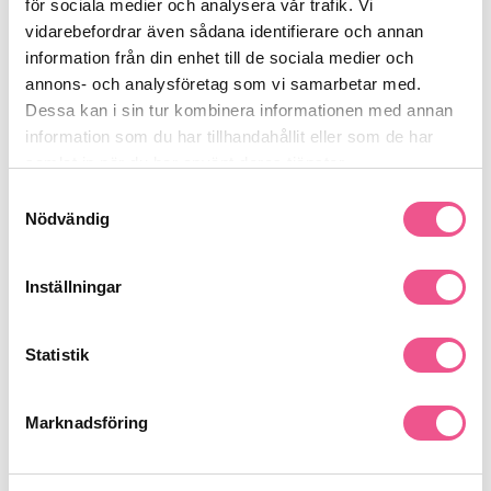
för sociala medier och analysera vår trafik. Vi
Söker ett skonsamt men effektivt schampo för daglig
vidarebefordrar även sådana identifierare och annan
användning
information från din enhet till de sociala medier och
Se mer
annons- och analysföretag som vi samarbetar med.
Dessa kan i sin tur kombinera informationen med annan
information som du har tillhandahållit eller som de har
samlat in när du har använt deras tjänster.
Produktdetaljer
Samtyckesval
Nödvändig
Recensioner
Inställningar
Finns i:
Statistik
Hår
Schampo
Mjäll & Hårbotten
Marknadsföring
Liknande produkter