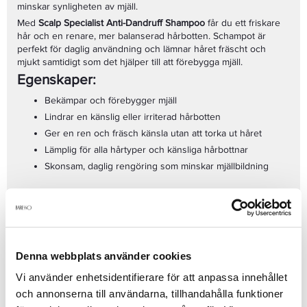
minskar synligheten av mjäll.
Med
Scalp Specialist Anti-Dandruff Shampoo
får du ett friskare
hår och en renare, mer balanserad hårbotten. Schampot är
perfekt för daglig användning och lämnar håret fräscht och
mjukt samtidigt som det hjälper till att förebygga mjäll.
Egenskaper:
Bekämpar och förebygger mjäll
Lindrar en känslig eller irriterad hårbotten
Ger en ren och fräsch känsla utan att torka ut håret
Lämplig för alla hårtyper och känsliga hårbottnar
Skonsam, daglig rengöring som minskar mjällbildning
Användning:
Applicera schampot på fuktigt hår, massera in i hårbotten och
skölj noggrant. För bästa resultat, använd regelbundet.
Passar dig som:
Denna webbplats använder cookies
Har mjäll eller en känslig hårbotten
Vi använder enhetsidentifierare för att anpassa innehållet
Vill ha ett schampo som förebygger mjäll och lindrar
och annonserna till användarna, tillhandahålla funktioner
irritation