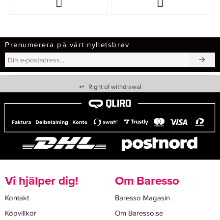
Prenumerera på vårt nyhetsbrev
↩
Right of withdrawal
Vi hjälper dig!
Om Baresso
Kontakt
Baresso Magasin
Köpvillkor
Om Baresso.se