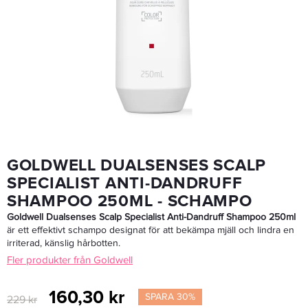
Goldwell Dualsenses Rich Repair Restoring Conditioner 1000ml - Balsam
439 kr
Rek. pris 934 kr
LÄGG I VARUKORGEN
GOLDWELL DUALSENSES SCALP
SPECIALIST ANTI-DANDRUFF
SHAMPOO 250ML - SCHAMPO
Goldwell Dualsenses Scalp Specialist Anti-Dandruff Shampoo 250ml
är ett effektivt schampo designat för att bekämpa mjäll och lindra en
irriterad, känslig hårbotten.
Fler produkter från Goldwell
160,30 kr
SPARA 30%
229 kr