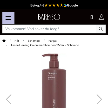
Hem
Hår
Schampo
Färgat
Lanza Healing Colorcare Shampoo 950ml - Schampo
×
Passar din varukorg
-20%