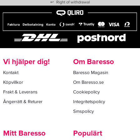
↩
Right of withdrawal
Vi hjälper dig!
Om Baresso
Kontakt
Baresso Magasin
Köpvillkor
Om Baresso.se
Frakt & Leverans
Cookiepolicy
Ångerrätt & Returer
Integritetspolicy
Smspolicy
Mitt Baresso
Populärt