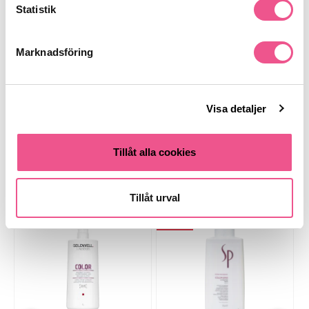
Statistik
Recensioner
Marknadsföring
Finns i:
Visa detaljer
Hår
Schampo
Övriga
Färgat
Stora Flaskor
Tillåt alla cookies
Liknande produkter
Tillåt urval
-20%