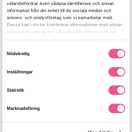
Se mer
vidarebefordrar även sådana identifierare och annan
information från din enhet till de sociala medier och
annons- och analysföretag som vi samarbetar med.
Dessa kan i sin tur kombinera informationen med annan
Produktdetaljer
information som du har tillhandahållit eller som de har
samlat in när du har använt deras tjänster.
Samtyckesval
Recensioner
Nödvändig
Finns i:
Inställningar
Hår
Behandling
Övriga
Fint & Volym
Färgat
Statistik
Stora Flaskor
Normalt & Glansigt
Marknadsföring
Liknande produkter