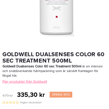
Goldwell Dualsenses Just Smooth 6 Effects Serum 100ml
169 kr
Rek. pris 229 kr
LÄGG I VARUKORGEN
GOLDWELL DUALSENSES COLOR 60
SEC TREATMENT 500ML
Goldwell Dualsenses Color 60 sec Treatment 500ml
är en intensiv
och snabbverkande hårinpackning som är särskilt framtagen för
färgat hår.
Fler produkter från Goldwell
335,30 kr
SPARA 30%
479 kr
Ingen recension