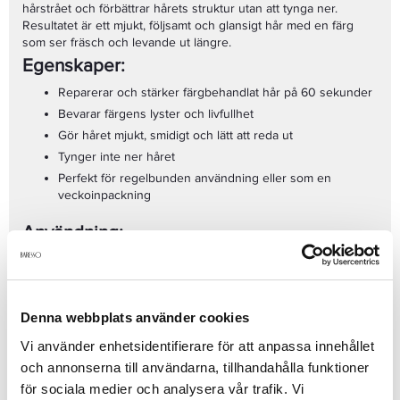
hårstrået och förbättrar hårets struktur utan att tynga ner.
Resultatet är ett mjukt, följsamt och glansigt hår med en färg
som ser fräsch och levande ut längre.
Egenskaper:
Reparerar och stärker färgbehandlat hår på 60 sekunder
Bevarar färgens lyster och livfullhet
Gör håret mjukt, smidigt och lätt att reda ut
Tynger inte ner håret
Perfekt för regelbunden användning eller som en
veckoinpackning
Användning:
Applicera i nytvättat, handdukstorkat hår. Låt verka i 1 minut och
skölj noggrant. Använd 1–2 gånger i veckan eller vid behov.
Passar dig som:
Denna webbplats använder cookies
Har färgat hår som behöver extra vård
Vi använder enhetsidentifierare för att anpassa innehållet
Vill ha en snabbverkande behandling med salongskänsla
och annonserna till användarna, tillhandahålla funktioner
Söker glans och färgbevarande effekt i ett enda steg
för sociala medier och analysera vår trafik. Vi