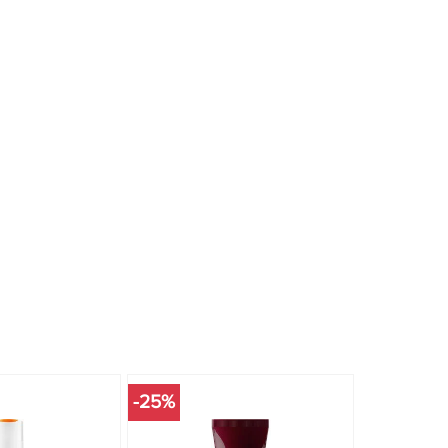
-25%
-20%