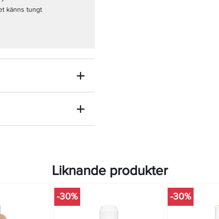
det känns tungt
Liknande produkter
-30%
-30%