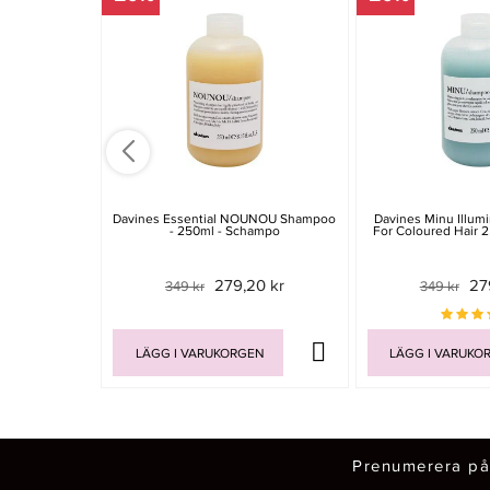
Davines Essential NOUNOU Shampoo
Davines Minu Illum
- 250ml - Schampo
For Coloured Hair 
279,20 kr
27
349 kr
349 kr
LÄGG I VARUKORGEN
LÄGG I VARUKO
Prenumerera på