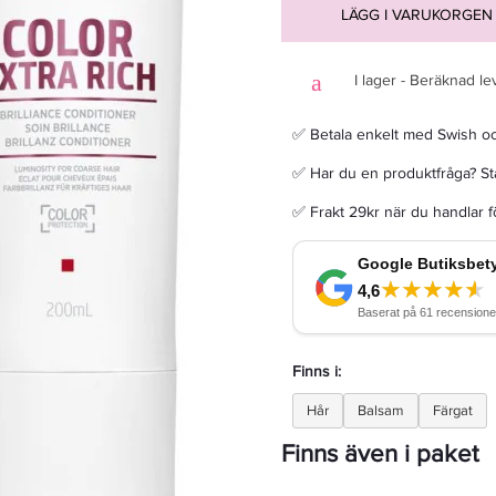
LÄGG I VARUKORGEN
I lager - Beräknad le
Goldwell Dualsenses Rich Repair Restoring Conditioner 200ml - Balsam
✅ Betala enkelt med Swish o
✅ Har du en produktfråga? Sta
150,50 kr
215 kr
✅ Frakt 29kr när du handlar 
LÄGG I VARUKORGEN
Finns i:
Hår
Balsam
Färgat
Finns även i paket