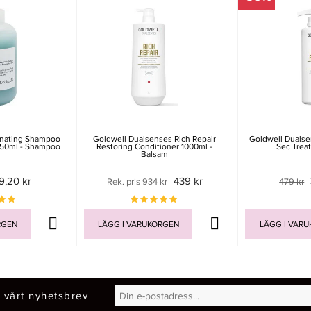
inating Shampoo
Goldwell Dualsenses Rich Repair
Goldwell Dualse
250ml - Shampoo
Restoring Conditioner 1000ml -
Sec Trea
Balsam
9,20 kr
439 kr
Rek. pris 934 kr
479 kr
RGEN
LÄGG I VARUKORGEN
LÄGG I VAR
 vårt nyhetsbrev