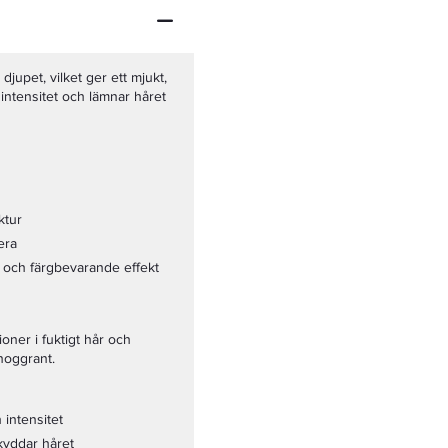
djupet, vilket ger ett mjukt,
 intensitet och lämnar håret
ktur
era
t och färgbevarande effekt
oner i fuktigt hår och
noggrant.
 intensitet
kyddar håret