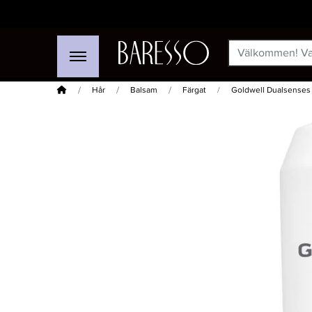
Hem
Hår
Balsam
Färgat
Goldwell Dualsenses C
-30%