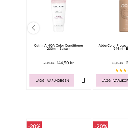
Cutrin AINOA Color Conditioner
Abba Color Protect
200ml - Balsam
946ml - 
144,50 kr
6
289 kr
695 kr
LÄGG I VARUKORGEN
LÄGG I VARUKO
-20%
-20%