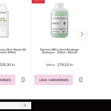
nses Rich Repair 60
Davines MELU Anti-Breakage
JRL Magneti
tment 500ml
Shampoo - 250ml - Balsam
335,30 kr
279,20 kr
349 kr
299 
UKORGEN
LÄGG I VARUKORGEN
LÄGG I V