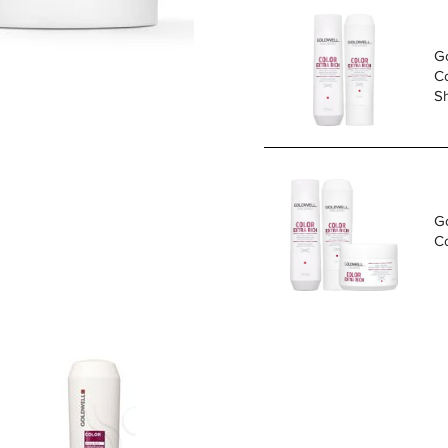
G
Co
S
D
G
Co