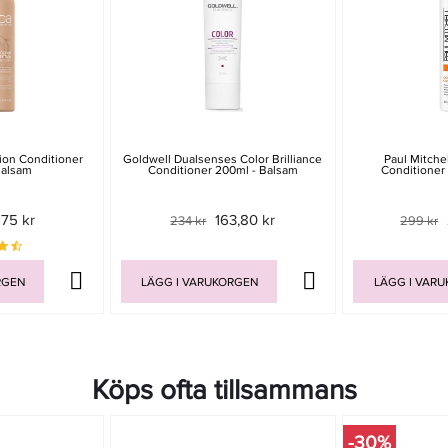
ion Conditioner
Goldwell Dualsenses Color Brilliance
Paul Mitchel
Balsam
Conditioner 200ml - Balsam
Conditioner
75 kr
163,80 kr
234 kr
299 kr
RGEN
LÄGG I VARUKORGEN
LÄGG I VAR
Köps ofta tillsammans
-30%