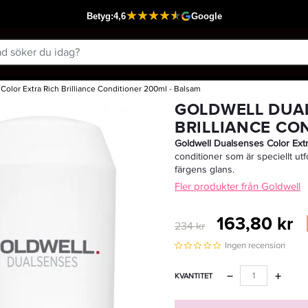
olor Extra Rich Brilliance Conditioner 200ml - Balsam
Passar din varukorg
GOLDWELL DUAL
BRILLIANCE CO
Goldwell Dualsenses Color Extr
conditioner som är speciellt utf
färgens glans.
Fler produkter från Goldwell
163,80 kr
234 kr
Ingen recension
−
+
KVANTITET