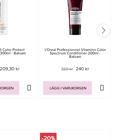
l Color Protect
L'Oreal Professionnel Vitamino Color
Wella Profe
 300ml - Balsam
Spectrum Conditioner 200ml -
Condition
Balsam
209,30 kr
240 kr
320 kr
699 
UKORGEN
LÄGG I VARUKORGEN
LÄGG I V
-20%
-15%