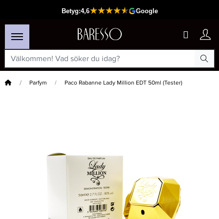
Hem
Parfym
Paco Rabanne Lady Million EDT 50ml (Tester)
×
Passar din varukorg
David Beckham Intimately Beckham For Him Edt 75ml