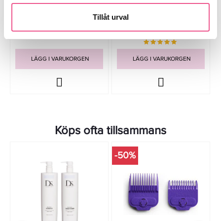
80ml Tester
100ml Tester
Tillåt urval
686,25 kr
599 kr
Rek. pris 995 kr
Rek. pris 789 kr
LÄGG I VARUKORGEN
LÄGG I VARUKORGEN
Köps ofta tillsammans
-50%