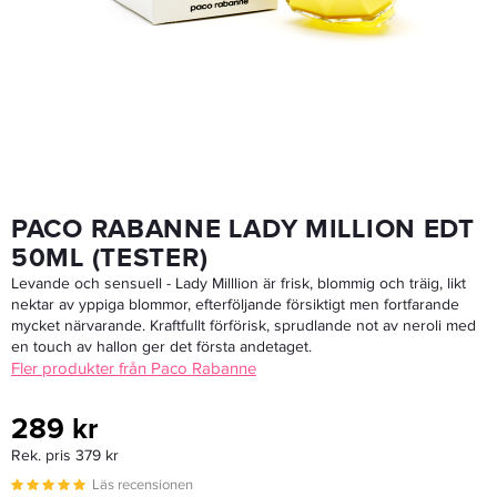
249 kr
Rek. pris 349 kr
LÄGG I VARUKORGEN
PACO RABANNE LADY MILLION EDT
50ML (TESTER)
Levande och sensuell - Lady Milllion är frisk, blommig och träig, likt
nektar av yppiga blommor, efterföljande försiktigt men fortfarande
mycket närvarande. Kraftfullt förförisk, sprudlande not av neroli med
en touch av hallon ger det första andetaget.
Fler produkter från Paco Rabanne
289 kr
Rek. pris 379 kr
Läs recensionen