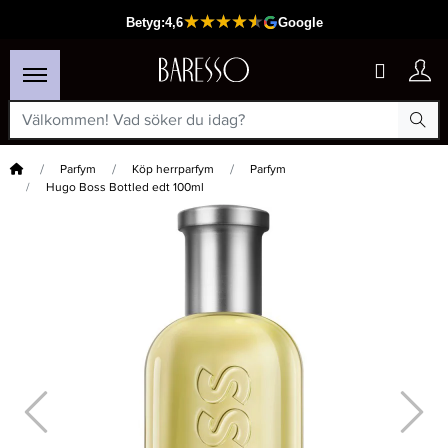
Hem
Parfym
Köp herrparfym
Parfym
Hugo Boss Bottled edt 100ml
×
Passar din varukorg