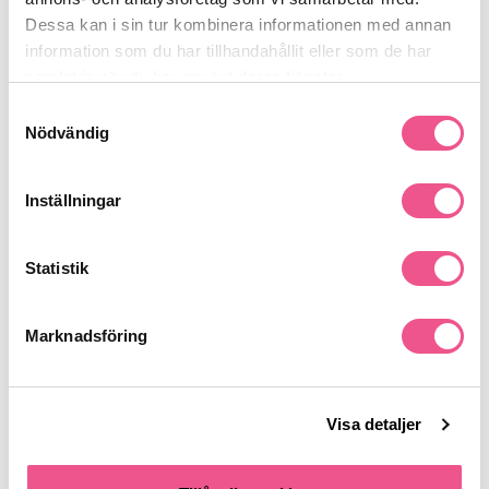
Produktdetaljer
Dessa kan i sin tur kombinera informationen med annan
information som du har tillhandahållit eller som de har
samlat in när du har använt deras tjänster.
Recensioner
Samtyckesval
Nödvändig
Finns i:
Inställningar
Parfym
Köp herrparfym
Parfym
Statistik
Liknande produkter
Marknadsföring
Visa detaljer