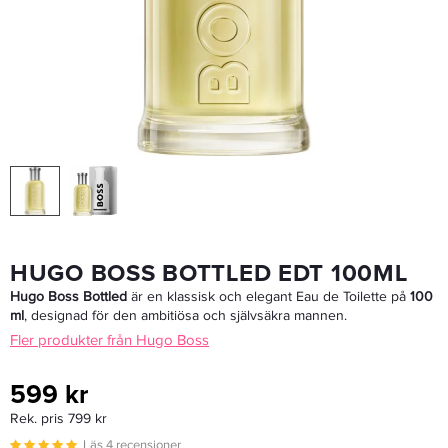
Hugo Boss Bottled Deo Spray 150ml - Deodorant
169 kr
Rek. pris 249 kr
LÄGG I VARUKORGEN
HUGO BOSS BOTTLED EDT 100ML
Hugo Boss Bottled
är en klassisk och elegant Eau de Toilette på
100
ml
, designad för den ambitiösa och självsäkra mannen.
Fler produkter från Hugo Boss
599 kr
Rek. pris 799 kr
Läs 4 recensioner