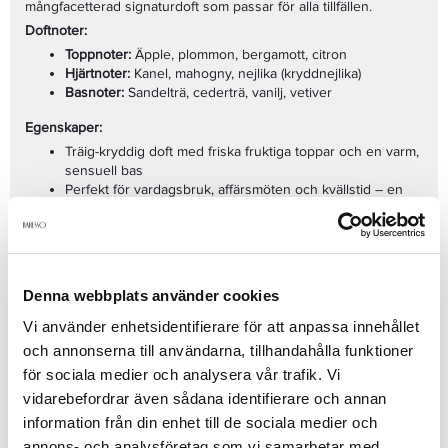
mångfacetterad signaturdoft som passar för alla tillfällen.
Doftnoter:
Toppnoter:
Äpple, plommon, bergamott, citron
Hjärtnoter:
Kanel, mahogny, nejlika (kryddnejlika)
Basnoter:
Sandelträ, cederträ, vanilj, vetiver
Egenskaper:
Träig-kryddig doft med friska fruktiga toppar och en varm,
sensuell bas
Perfekt för vardagsbruk, affärsmöten och kvällstid – en
mångsidig doft
God hållbarhet och en elegant sillage som lämnar ett
subtilt men bestämt intryck
Ikonisk och stilren flaska som speglar doftens klassiska
Hugo Boss Bottled
är parfymen för den moderna mannen som
maskulinitet
Denna webbplats använder cookies
är driven, framgångsrik och utstrålar både elegans och
Volym:
100 ml Eau de Toilette
självförtroende. Det är en doft som kompletterar din karaktär
Vi använder enhetsidentifierare för att anpassa innehållet
och förstärker din närvaro.
och annonserna till användarna, tillhandahålla funktioner
Se mer
för sociala medier och analysera vår trafik. Vi
vidarebefordrar även sådana identifierare och annan
information från din enhet till de sociala medier och
annons- och analysföretag som vi samarbetar med.