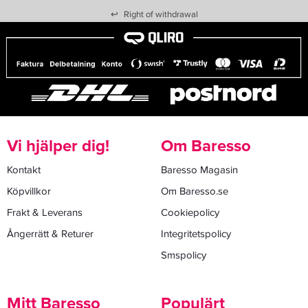
↩
Right of withdrawal
Vi hjälper dig!
Om Baresso
Kontakt
Baresso Magasin
Köpvillkor
Om Baresso.se
Frakt & Leverans
Cookiepolicy
Ångerrätt & Returer
Integritetspolicy
Smspolicy
Mitt Baresso
Populärt