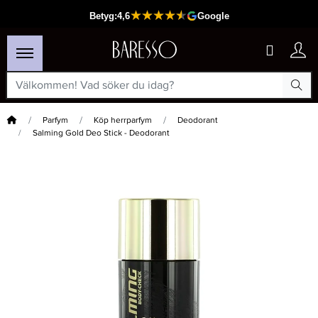
Hem
Parfym
Köp herrparfym
Deodorant
Salming Gold Deo Stick - Deodorant
×
Passar din varukorg
-15%