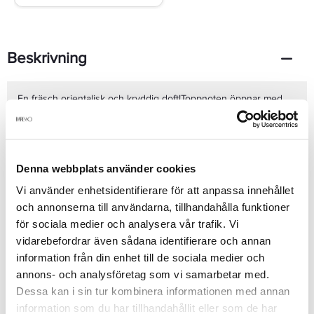
Beskrivning
En fräsch orientalisk och kryddig doft!Toppnoten öppnar med
sprudlande citrusnoter och blandar sig genast med basnotens
varma sensuella läderdoft.Mellannoten fyller på med lätta
blommiga noter och basnoten förstärker en varm maskulin doft
av läder ambra och trä.De olika doftackordens harmoni ger den
ovanliga kombinationen av en varm orientalisk doft med
Denna webbplats använder cookies
fräschör.Volym: 75 ml
Se mer
Vi använder enhetsidentifierare för att anpassa innehållet
och annonserna till användarna, tillhandahålla funktioner
för sociala medier och analysera vår trafik. Vi
Produktdetaljer
vidarebefordrar även sådana identifierare och annan
information från din enhet till de sociala medier och
annons- och analysföretag som vi samarbetar med.
Recensioner
Dessa kan i sin tur kombinera informationen med annan
information som du har tillhandahållit eller som de har