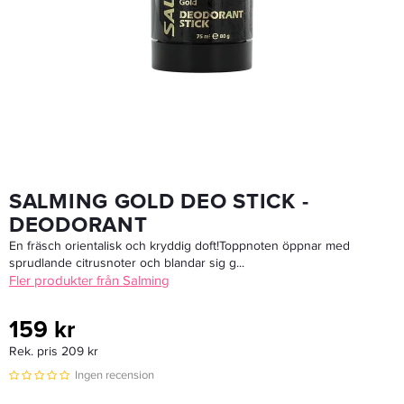
Matrix Light Master Bonder Inside Lightening Powder 500g
738,65 kr
869 kr
LÄGG I VARUKORGEN
SALMING GOLD DEO STICK -
DEODORANT
En fräsch orientalisk och kryddig doft!Toppnoten öppnar med
sprudlande citrusnoter och blandar sig g...
Fler produkter från Salming
159 kr
Rek. pris 209 kr
Ingen recension