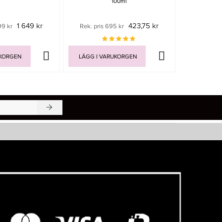
100ml
1 649 kr
423,75 kr
99 kr
Rek. pris 695 kr
Rek. pri
UKORGEN
LÄGG I VARUKORGEN
LÄGG I V