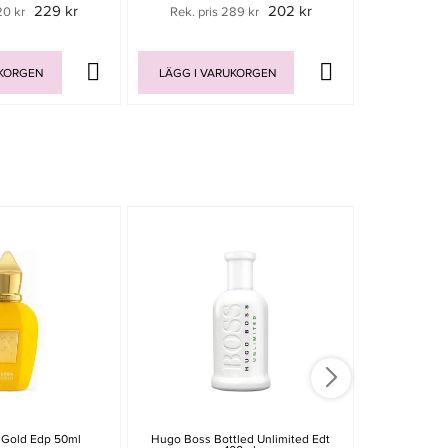
229 kr
202 kr
20 kr
Rek. pris 289 kr
Rek. pr
UKORGEN
LÄGG I VARUKORGEN
LÄGG I V
a Gold Edp 50ml
Hugo Boss Bottled Unlimited Edt
Hugo Boss