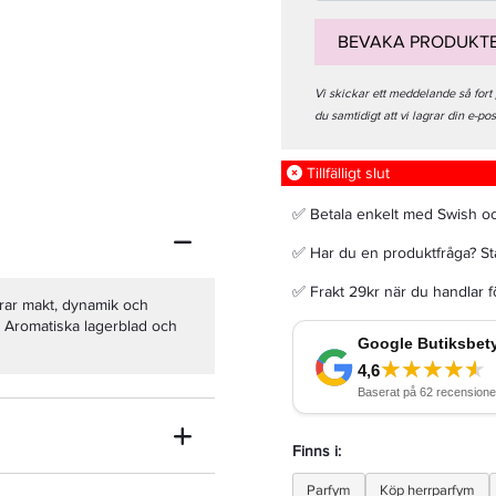
BEVAKA PRODUKT
Vi skickar ett meddelande så fort
du samtidigt att vi lagrar din e-po
Afnan Supremacy Collector's Edition Edp 100ml
Tillfälligt slut
675 kr
Rek. pris 799 kr
✅ Betala enkelt med Swish o
✅ Har du en produktfråga? Sta
LÄGG I VARUKORGEN
✅ Frakt 29kr när du handlar 
erar makt, dynamik och
: Aromatiska lagerblad och
Finns i:
Parfym
Köp herrparfym