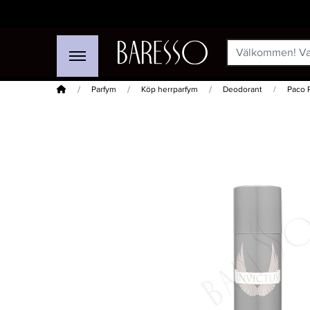
Hem
Parfym
Köp herrparfym
Deodorant
Paco 