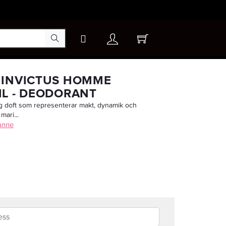
×
 INVICTUS HOMME
L - DEODORANT
tig doft som representerar makt, dynamik och
mari...
anne