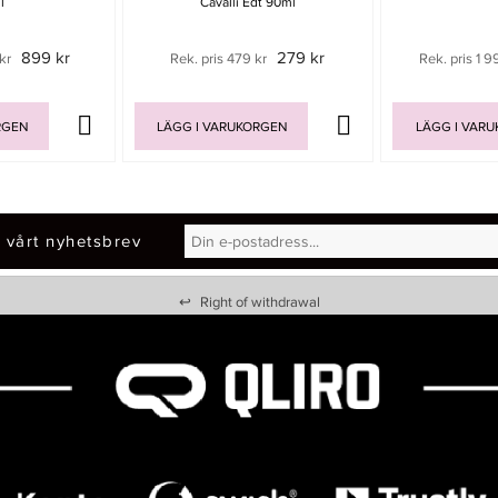
l
Cavalli Edt 90ml
899 kr
279 kr
kr
Rek. pris 479 kr
Rek. pris 1 9
RGEN
LÄGG I VARUKORGEN
LÄGG I VAR
 vårt nyhetsbrev
↩
Right of withdrawal