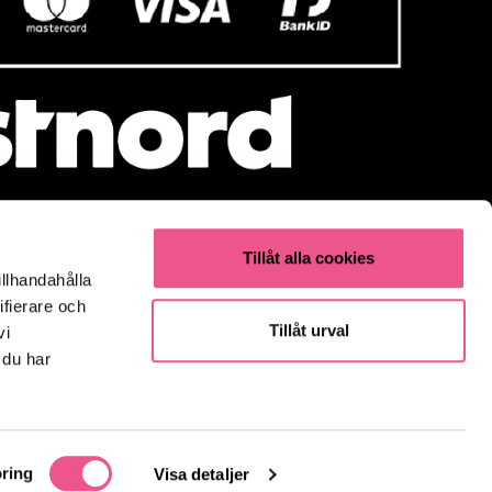
Tillåt alla cookies
illhandahålla
Populärt
ifierare och
Olaplex
Tillåt urval
vi
Kevin Murphy
 du har
K18
Elverktyg & Klippmaskiner
Parfym
Fynda
ring
Visa detaljer