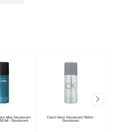
ater Man Deodorant
Calvin Klein Deodorant 150ml -
Calvin Klein
150 Ml - Deodorant
Deodorant
75g