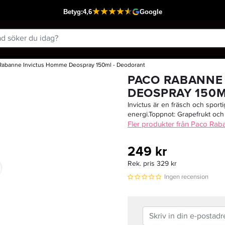
Rabanne Invictus Homme Deospray 150ml - Deodorant
Passar din varukorg
PACO RABANNE
DEOSPRAY 150M
Invictus är en fräsch och spor
energi.Toppnot: Grapefrukt och 
Fler produkter från Paco Rab
249 kr
Rek. pris 329 kr
Ingen recension