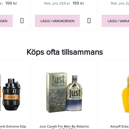
199 kr
199 kr
kr
Rek. pris 259 kr
Rek. pris 3
RGEN
LÄGG I VARUKORGEN
LÄGG I VAR
Köps ofta tillsammans
bomb Extreme Edp
Just Cavalli For Men By Roberto
Xerjoff Erb