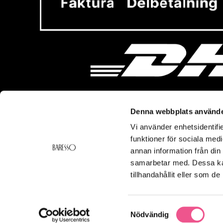
Denna webbplats använde
Vi använder enhetsidentifie
Vi hjälper dig!
Om Ba
funktioner för sociala medi
Kontakt
Baresso 
annan information från din
Köpvillkor
Om Bares
samarbetar med. Dessa kan
Frakt & Leverans
Cookiepol
tillhandahållit eller som d
Ångerrätt & Returer
Integritets
Smspolicy
Samtyckesval
Nödvändig