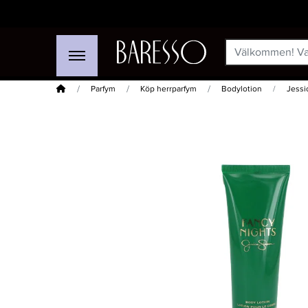
Hem
Parfym
Köp herrparfym
Bodylotion
Jessi