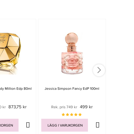
dy Million Edp 80ml
Jessica Simpson Fancy EdP 100ml
Fancy Love B
873,75 kr
499 kr
0 kr
Rek. pris 749 kr
Rek. pri
UKORGEN
LÄGG I VARUKORGEN
LÄGG I V