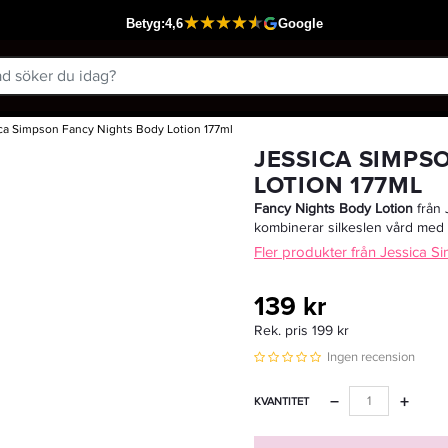
ca Simpson Fancy Nights Body Lotion 177ml
Passar din varukorg
JESSICA SIMPS
LOTION 177ML
Fancy Nights Body Lotion
från 
kombinerar silkeslen vård med e
Fler produkter från Jessica S
139 kr
Rek. pris 199 kr
Ingen recension
−
+
KVANTITET