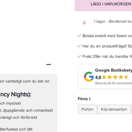
LÄGG I VARUKORGEN
I lager - Beräknad le
Calvin Klein Euphoria Men Deo Stick 75g - Deodorant
✅ Betala enkelt med Swish o
✅ Har du en produktfråga? Sta
189 kr
Rek. pris 249 kr
✅ Frakt 29kr när du handlar 
LÄGG I VARUKORGEN
den samtidigt som du bär en
ncy Nights):
Finns i:
och mystiskt
Parfym
Köp damparfym
gt, djupgående och romantiskt
krämigt och förföriskt
terfuktad och lätt