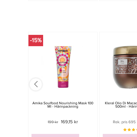
-15%
Amika Soulfood Nourishing Mask 100
Kleral Olio Di Maca
Ml - Hårinpackning
500ml - Håri
169,15 kr
199 kr
Rek. pris 695 