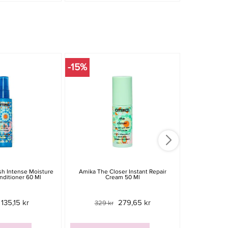
-15%
-30%
h Intense Moisture
Amika The Closer Instant Repair
Paul Mitche
nditioner 60 Ml
Cream 50 Ml
Shine S
135,15 kr
279,65 kr
329 kr
399 