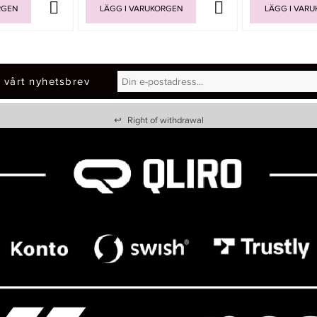
RGEN
LÄGG I VARUKORGEN
LÄGG I VAR
 vårt nyhetsbrev
↩
Right of withdrawal