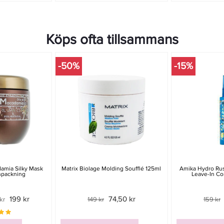
Köps ofta tillsammans
-50%
-15%
damia Silky Mask
Matrix Biolage Molding Soufflé 125ml
Amika Hydro Rus
npackning
Leave-In Co
199 kr
74,50 kr
kr
149 kr
159 kr