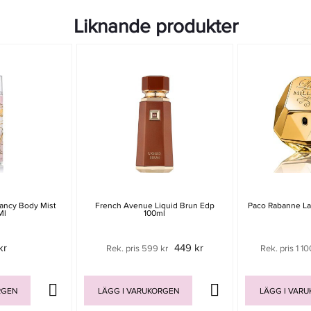
Liknande produkter
ancy Body Mist
French Avenue Liquid Brun Edp
Paco Rabanne La
Ml
100ml
kr
449 kr
Rek. pris 599 kr
Rek. pris 1 10
RGEN
LÄGG I VARUKORGEN
LÄGG I VAR