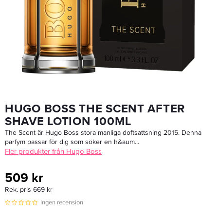
Hugo Boss Bottled Deo Spray 150ml - Deodorant
169 kr
Rek. pris 249 kr
LÄGG I VARUKORGEN
HUGO BOSS THE SCENT AFTER
SHAVE LOTION 100ML
The Scent är Hugo Boss stora manliga doftsattsning 2015. Denna
parfym passar för dig som söker en h&aum...
Fler produkter från Hugo Boss
509 kr
Rek. pris 669 kr
Ingen recension