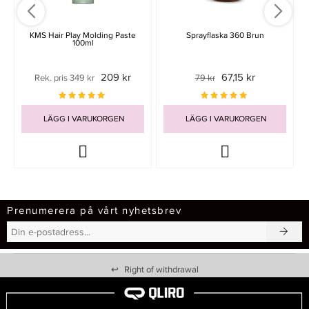
KMS Hair Play Molding Paste
Sprayflaska 360 Brun
100ml
209 kr
67,15 kr
Rek. pris 349 kr
79 kr
LÄGG I VARUKORGEN
LÄGG I VARUKORGEN
Prenumerera på vårt nyhetsbrev
↩
Right of withdrawal