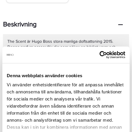
Beskrivning
The Scent är Hugo Boss stora manliga doftsattsning 2015.
Denna parfym passar för dig som söker en härligt varm och
förföriskt manlig doft. Toppnoter av fräsch och kryddig ingefära
ger doften dess stimulerande energi. Basnoten av härlig läder
ger en förförisk värme till parfymen. För första gången någonsin
används den afrodisiaka afrikanska Maninkafrukten i en parfym,
dess doft påminner om jordgubbar och passionsfrukt doppade i
Se mer
Denna webbplats använder cookies
choklad. Den exotiska afrikanska frukten är parfymens hjärtnot
Vi använder enhetsidentifierare för att anpassa innehållet
och bidrar till en fokuserad, attraherande och otämd doft. Doften
och annonserna till användarna, tillhandahålla funktioner
har även inslag av manlig lavendel.
för sociala medier och analysera vår trafik. Vi
Produktdetaljer
vidarebefordrar även sådana identifierare och annan
information från din enhet till de sociala medier och
annons- och analysföretag som vi samarbetar med.
Recensioner
Dessa kan i sin tur kombinera informationen med annan