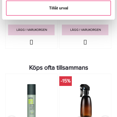
Shave Lotion 50ml
Shave Lotion 100ml
Tillåt urval
349 kr
473,75 kr
Rek. pris 579 kr
LÄGG I VARUKORGEN
LÄGG I VARUKORGEN
Köps ofta tillsammans
-15%