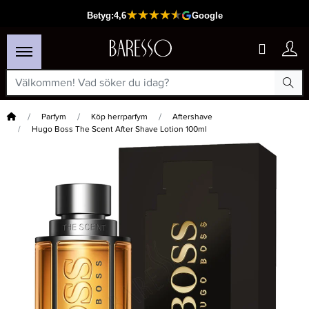
Hem
Parfym
Köp herrparfym
Aftershave
Hugo Boss The Scent After Shave Lotion 100ml
×
Passar din varukorg