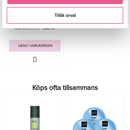
Hugo Boss Boss Bottled After
Shave Lotion 50ml
Tillåt urval
349 kr
Rek. pris 579 kr
LÄGG I VARUKORGEN
Köps ofta tillsammans