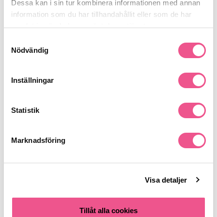
Dessa kan i sin tur kombinera informationen med annan
information som du har tillhandahållit eller som de har
Recensioner
samlat in när du har använt deras tjänster.
Samtyckesval
Nödvändig
Finns i:
Parfym
Köp herrparfym
Aftershave
Inställningar
Statistik
Liknande produkter
Marknadsföring
Visa detaljer
Tillåt alla cookies