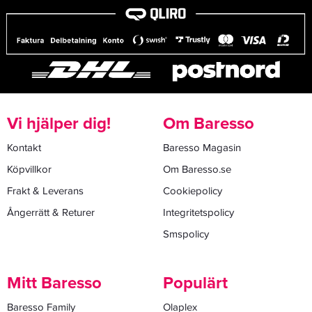
Vi hjälper dig!
Om Baresso
Kontakt
Baresso Magasin
Köpvillkor
Om Baresso.se
Frakt & Leverans
Cookiepolicy
Ångerrätt & Returer
Integritetspolicy
Smspolicy
Mitt Baresso
Populärt
Baresso Family
Olaplex