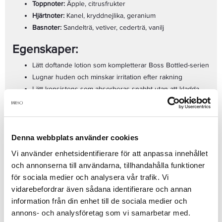
Toppnoter:
Äpple, citrusfrukter
Hjärtnoter:
Kanel, kryddnejlika, geranium
Basnoter:
Sandelträ, vetiver, cederträ, vanilj
Egenskaper:
Lätt doftande lotion som kompletterar Boss Bottled-serien
Lugnar huden och minskar irritation efter rakning
Lätt konsistens som absorberas snabbt utan att kladda
Klassisk, elegant flaska – perfekt att ha i badrumsskåpet
Volym:
100 ml
Boss Bottled After Shave Lotion
är det perfekta valet för den
Denna webbplats använder cookies
moderna mannen som vill kombinera hudvård med en tidlös och
maskulin doft – varje dag.
Vi använder enhetsidentifierare för att anpassa innehållet
Se mer
och annonserna till användarna, tillhandahålla funktioner
för sociala medier och analysera vår trafik. Vi
vidarebefordrar även sådana identifierare och annan
information från din enhet till de sociala medier och
Produktdetaljer
annons- och analysföretag som vi samarbetar med.