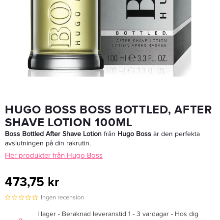
Hugo Boss Bottled Deo Spray 150ml - Deodorant
169 kr
Rek. pris 249 kr
LÄGG I VARUKORGEN
HUGO BOSS BOSS BOTTLED, AFTER
SHAVE LOTION 100ML
Boss Bottled After Shave Lotion
från
Hugo Boss
är den perfekta
avslutningen på din rakrutin.
Fler produkter från Hugo Boss
473,75 kr
Ingen recension
I lager - Beräknad leveranstid 1 - 3 vardagar - Hos dig