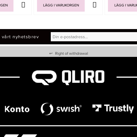
RGEN
LÄGG I VARUKORGEN
LÄGG I VAR
 vårt nyhetsbrev
↩
Right of withdrawal