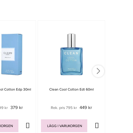
ool Cotton Edp 30ml
Clean Cool Cotton Edt 60ml
Clean Classi
379 kr
449 kr
99 kr
Rek. pris 795 kr
Rek. pri
UKORGEN
LÄGG I VARUKORGEN
LÄGG I V