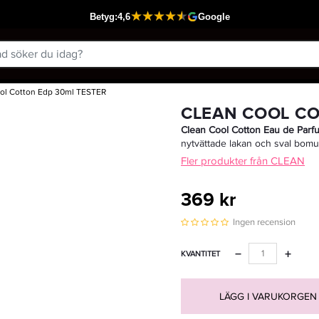
ol Cotton Edp 30ml TESTER
Passar din varukorg
CLEAN COOL CO
Clean Cool Cotton Eau de Parf
nytvättade lakan och sval bomul
Fler produkter från CLEAN
369 kr
Ingen recension
−
+
KVANTITET
LÄGG I VARUKORGEN