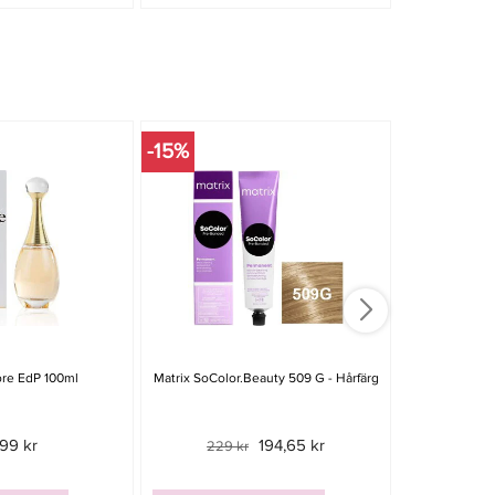
-15%
ore EdP 100ml
Matrix SoColor.Beauty 509 G - Hårfärg
Keune Care 
100
899 kr
194,65 kr
229 kr