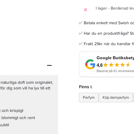
I lager - Beräknad le
✅ Betala enkelt med Swish o
✅ Har du en produktfråga? Sta
Davidoff Cool Water Woman Edt 100ml ( TESTER )
✅ Frakt 29kr när du handlar 
248,75 kr
Rek. pris 329 kr
LÄGG I VARUKORGEN
turliga doft som originalet,
Finns i:
r dig som vill ha lyx till ett
Parfym
Köp damparfym
 och krispigt
 blommigt och rent
ubtil