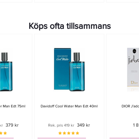
Köps ofta tillsammans
er Man Edt 75ml
Davidoff Cool Water Man Edt 40ml
DIOR J'ad
379 kr
349 kr
1 
kr
Rek. pris 419 kr