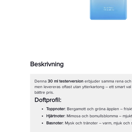
Beskrivning
Denna
30 ml testerversion
erbjuder samma rena och na
men levereras oftast utan ytterkartong – ett smart val fö
bättre pris.
Doftprofil:
Toppnoter
: Bergamott och gröna äpplen – friskt
Hjärtnoter
: Mimosa och bomullsblomma – mjukt
Basnoter
: Mysk och tränoter – varm, mjuk och s