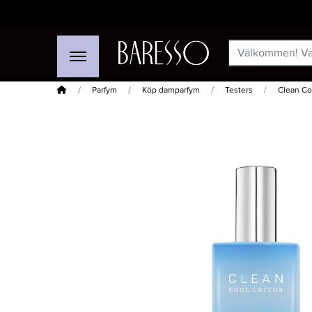
Hem
Parfym
Köp damparfym
Testers
Clean Co