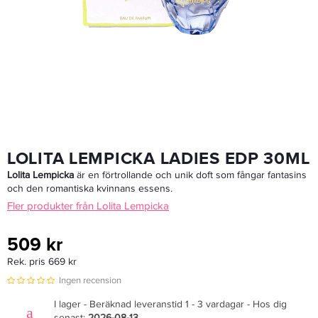
Cutrin BIO+ Strenghtening Serum Woman 100ml
259,25 kr
305 kr
LÄGG I VARUKORGEN
LOLITA LEMPICKA LADIES EDP 30ML
Lolita Lempicka
är en förtrollande och unik doft som fångar fantasins
och den romantiska kvinnans essens.
Fler produkter från Lolita Lempicka
509 kr
Rek. pris 669 kr
Ingen recension
I lager - Beräknad leveranstid 1 - 3 vardagar - Hos dig
senast:
2026-08-13