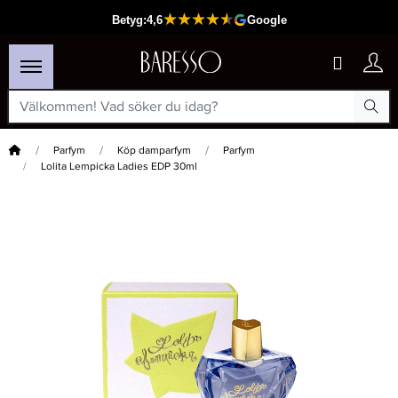
Hem
Parfym
Köp damparfym
Parfym
Lolita Lempicka Ladies EDP 30ml
×
Passar din varukorg
-15%