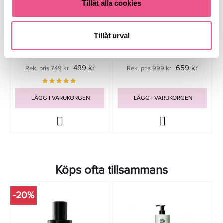
Tillåt alla cookies
Tillåt urval
Jessica Simpson Fancy EdP
Kenzo Flower Edp 100ml
100ml
499 kr
659 kr
Rek. pris 749 kr
Rek. pris 999 kr
LÄGG I VARUKORGEN
LÄGG I VARUKORGEN
Köps ofta tillsammans
-20%