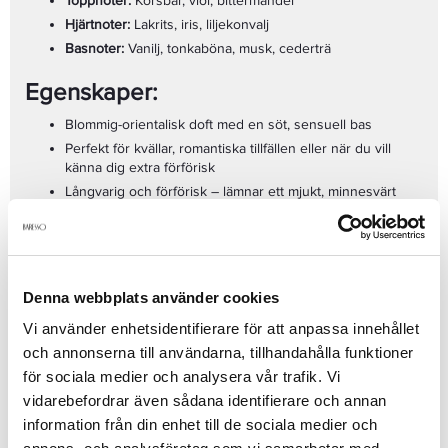
Toppnoter:
Körsbär, viol, bittermandel
Hjärtnoter:
Lakrits, iris, liljekonvalj
Basnoter:
Vanilj, tonkaböna, musk, cederträ
Egenskaper:
Blommig-orientalisk doft med en söt, sensuell bas
Perfekt för kvällar, romantiska tillfällen eller när du vill
känna dig extra förförisk
Långvarig och förförisk – lämnar ett mjukt, minnesvärt
spår
Den ikoniska flaska designad som ett äpple – en hyllning
till magi och fantasi
Lolita Lempicka
är parfymen för kvinnan som vill uttrycka sin inre
Volym:
30 ml Eau de Parfum
magi – en doft för den romantiska och förföriska kvinnan som
Denna webbplats använder cookies
söker något unikt.
Vi använder enhetsidentifierare för att anpassa innehållet
Se mer
och annonserna till användarna, tillhandahålla funktioner
för sociala medier och analysera vår trafik. Vi
vidarebefordrar även sådana identifierare och annan
information från din enhet till de sociala medier och
Produktdetaljer