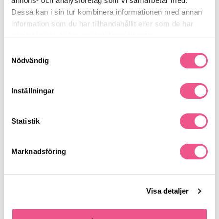
annons- och analysföretag som vi samarbetar med.
Dessa kan i sin tur kombinera informationen med annan
Recensioner
information som du har tillhandahållit eller som de har
samlat in när du har använt deras tjänster.
Samtyckesval
Nödvändig
Finns i:
Fynda
Parfym
Kampanjer
Köp damparfym
Parfym
Inställningar
Parfym Kampanj
Statistik
Liknande produkter
Marknadsföring
Visa detaljer