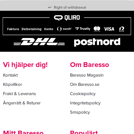
↩
Right of withdrawal
Vi hjälper dig!
Om Baresso
Kontakt
Baresso Magasin
Köpvillkor
Om Baresso.se
Frakt & Leverans
Cookiepolicy
Ångerrätt & Returer
Integritetspolicy
Smspolicy
Mitt Baresso
Populärt