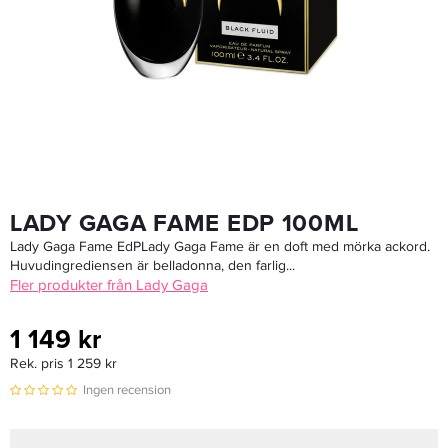
Maria Nila Mirror Gloss Shampoo 350 Ml - Schampo
345 kr
LÄGG I VARUKORGEN
LADY GAGA FAME EDP 100ML
Lady Gaga Fame EdPLady Gaga Fame är en doft med mörka ackord.
Huvudingrediensen är belladonna, den farlig...
Fler produkter från Lady Gaga
1 149 kr
Rek. pris 1 259 kr
Ingen recension