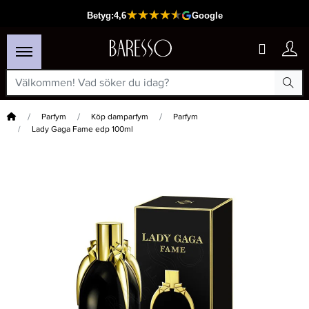
Hem
Parfym
Köp damparfym
Parfym
Lady Gaga Fame edp 100ml
×
Passar din varukorg