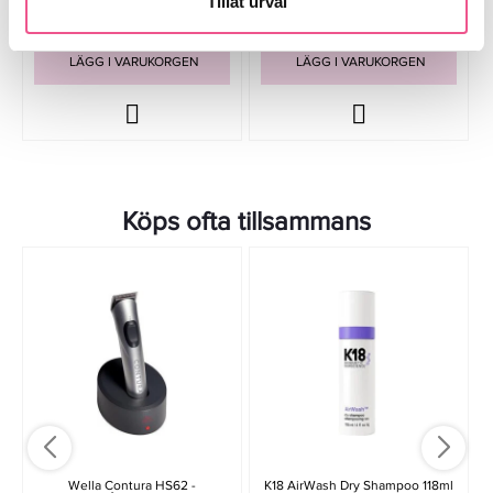
Tillåt urval
LÄGG I VARUKORGEN
LÄGG I VARUKORGEN
Köps ofta tillsammans
-
Wella Contura HS62 -
K18 AirWash Dry Shampoo 118ml