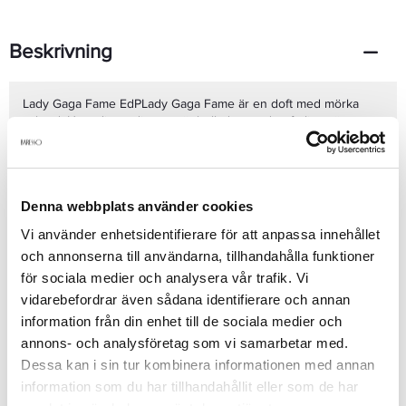
Beskrivning
Lady Gaga Fame EdPLady Gaga Fame är en doft med mörka
ackord. Huvudingrediensen är belladonna, den farliga växt som
idag främst används inom häxkonst. Belladonna ger en
förbjuden känsla till doften. Andra noter är aprikos och honung
som tillför kvinnlighet till doften. Lady Gaga Fame har ett krossat
hjärta av tigerorkidé som tillför mystik till doften.För första
Denna webbplats använder cookies
gången har man lyckats skapa en svart doft som blir transparent
Se mer
när den möter luften. Tekniken kallas From Black to Clear och är
Vi använder enhetsidentifierare för att anpassa innehållet
noga framtagen av Lady Gaga och hennes team.Doftnoter:En
och annonserna till användarna, tillhandahålla funktioner
svart slöja av rökelse med tårar av Bella Donna. En pulvriserad
själ av aprikos och heliga droppar av honung. Ett vitt sken av
för sociala medier och analysera vår trafik. Vi
Produktdetaljer
pionblad samt ett krossat hjärta av tigerorkidé.
vidarebefordrar även sådana identifierare och annan
information från din enhet till de sociala medier och
annons- och analysföretag som vi samarbetar med.
Recensioner
Dessa kan i sin tur kombinera informationen med annan
information som du har tillhandahållit eller som de har