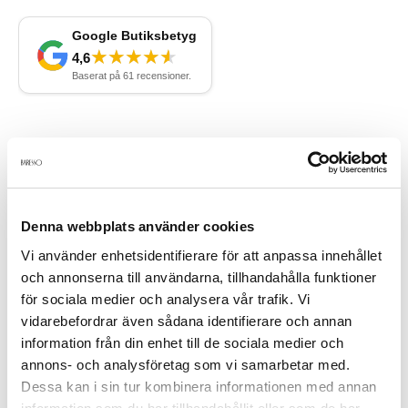
Beskrivning
Dolce & Gabbana Light Blue parfym box edt 25ml + Body Cream
Denna webbplats använder cookies
50ml.
Vi använder enhetsidentifierare för att anpassa innehållet
och annonserna till användarna, tillhandahålla funktioner
Produktdetaljer
för sociala medier och analysera vår trafik. Vi
vidarebefordrar även sådana identifierare och annan
information från din enhet till de sociala medier och
Recensioner
annons- och analysföretag som vi samarbetar med.
Dessa kan i sin tur kombinera informationen med annan