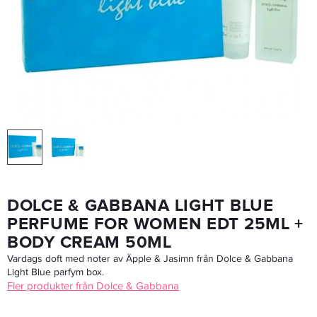
Goldwell Dualsenses Rich Repair Restoring Duo 1000ml
599 kr
Rek. pris 1 668 kr
LÄGG I VARUKORGEN
DOLCE & GABBANA LIGHT BLUE
PERFUME FOR WOMEN EDT 25ML +
BODY CREAM 50ML
Vardags doft med noter av Äpple & Jasimn från Dolce & Gabbana
Light Blue parfym box.
Fler produkter från Dolce & Gabbana