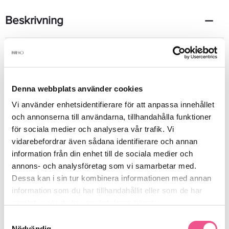
Beskrivning
The light scent of fresh cucumber and coconut water is cool
and invigorating. Subtle notes of amber and musk round it out
with a masculine finish.
Denna webbplats använder cookies
Vi använder enhetsidentifierare för att anpassa innehållet
Produktdetaljer
och annonserna till användarna, tillhandahålla funktioner
för sociala medier och analysera vår trafik. Vi
vidarebefordrar även sådana identifierare och annan
Recensioner
information från din enhet till de sociala medier och
annons- och analysföretag som vi samarbetar med.
Dessa kan i sin tur kombinera informationen med annan
Finns i:
information som du har tillhandahållit eller som de har
Parfym
samlat in när du har använt deras tjänster.
Samtyckesval
Nödvändig