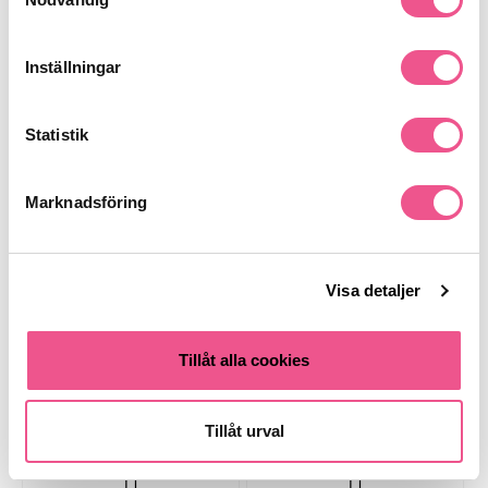
Liknande produkter
Inställningar
Statistik
Marknadsföring
Visa detaljer
Dolce & Gabbana The One For
Dolce & Gabbana The One For
Men Edt 50ml
Her Edp 50ml
Tillåt alla cookies
589 kr
749 kr
Rek. pris 799 kr
Rek. pris 995 kr
Tillåt urval
LÄGG I VARUKORGEN
LÄGG I VARUKORGEN