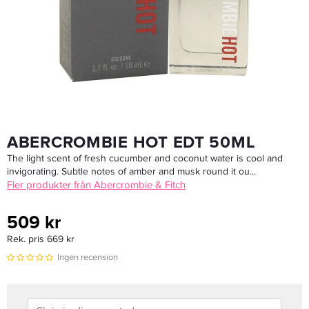
669 kr
Rek. pris 849 kr
LÄGG I VARUKORGEN
ABERCROMBIE HOT EDT 50ML
The light scent of fresh cucumber and coconut water is cool and
invigorating. Subtle notes of amber and musk round it ou...
Fler produkter från Abercrombie & Fitch
509 kr
Rek. pris 669 kr
Ingen recension