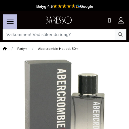
Hem
Parfym
Abercrombie Hot edt 50ml
×
Passar din varukorg
Maria Nila Head & Hair Heal Care Duo 2x500 Ml