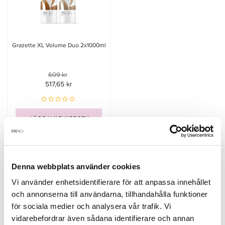
Grazette XL Volume Duo 2x1000ml
609 kr
517,65 kr
LÄGG I VARUKORGEN
Denna webbplats använder cookies
Beskrivning
Vi använder enhetsidentifierare för att anpassa innehållet
och annonserna till användarna, tillhandahålla funktioner
för sociala medier och analysera vår trafik. Vi
Volymgivande schampo för normalt-fett hår. Stärkande och
glansgivande. Motverkar missfärgningar av föroreningar i vatten.
vidarebefordrar även sådana identifierare och annan