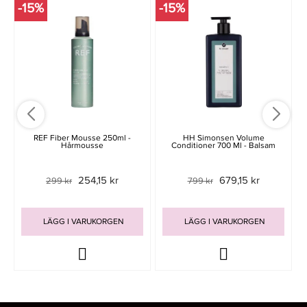
-15%
-15%
REF Fiber Mousse 250ml -
HH Simonsen Volume
Hårmousse
Conditioner 700 Ml - Balsam
254,15 kr
679,15 kr
299 kr
799 kr
LÄGG I VARUKORGEN
LÄGG I VARUKORGEN