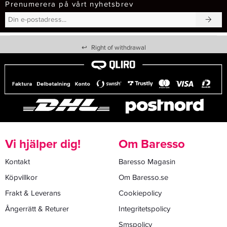
Prenumerera på vårt nyhetsbrev
↩
Right of withdrawal
Vi hjälper dig!
Om Baresso
Kontakt
Baresso Magasin
Köpvillkor
Om Baresso.se
Frakt & Leverans
Cookiepolicy
Ångerrätt & Returer
Integritetspolicy
Smspolicy