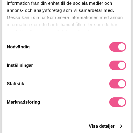
Anti-green/Chelting.
information från din enhet till de sociala medier och
annons- och analysföretag som vi samarbetar med.
Dessa kan i sin tur kombinera informationen med annan
Produktdetaljer
information som du har tillhandahållit eller som de har
samlat in när du har använt deras tjänster.
Samtyckesval
Recensioner
Nödvändig
Inställningar
Finns i:
Hår
Schampo
Fint & Volym
Stora Flaskor
Statistik
Marknadsföring
Liknande produkter
-15%
-15%
Visa detaljer