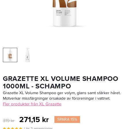
Keune Care Absolute Volume Conditioner 1000ml - Balsam
649 kr
LÄGG I VARUKORGEN
GRAZETTE XL VOLUME SHAMPOO
1000ML - SCHAMPO
Grazette XL Volume Shampoo ger volym, glans samt stärker håret.
Motverkar missfärgningar orsakade av föroreningar i vattnet.
Fler produkter från XL Grazette
271,15 kr
SPARA 15%
319 kr
Läs 2 recensioner