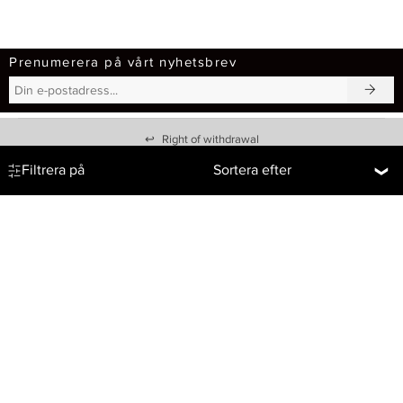
Prenumerera på vårt nyhetsbrev
↩
Right of withdrawal
Filtrera på
Sortera efter
Vi hjälper dig!
Om Baresso
Kontakt
Baresso Magasin
Köpvillkor
Om Baresso.se
Frakt & Leverans
Cookiepolicy