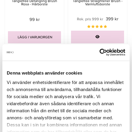
Tanglefree Detangling Brush
Tanglefree Straightener Brush -
Rosa - Hårborste
Varmluftsborste
399 kr
99 kr
Rek. pris 999 kr
LÄGG I VARUKORGEN
Denna webbplats använder cookies
Vi använder enhetsidentifierare för att anpassa innehållet
och annonserna till användarna, tillhandahålla funktioner
för sociala medier och analysera vår trafik. Vi
vidarebefordrar även sådana identifierare och annan
information från din enhet till de sociala medier och
annons- och analysföretag som vi samarbetar med.
Dessa kan i sin tur kombinera informationen med annan
Tanglefree Detangling Brush Lila
- Hårborste
information som du har tillhandahållit eller som de har