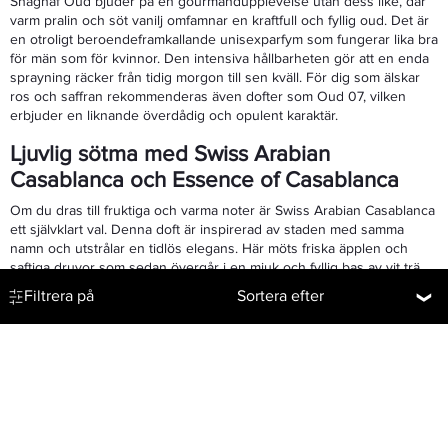
Shaghaf Oud bjuder på en gourmandupplevelse utan dess like, där
varm pralin och söt vanilj omfamnar en kraftfull och fyllig oud. Det är
en otroligt beroendeframkallande unisexparfym som fungerar lika bra
för män som för kvinnor. Den intensiva hållbarheten gör att en enda
sprayning räcker från tidig morgon till sen kväll. För dig som älskar
ros och saffran rekommenderas även dofter som Oud 07, vilken
erbjuder en liknande överdådig och opulent karaktär.
Ljuvlig sötma med Swiss Arabian
Casablanca och Essence of Casablanca
Om du dras till fruktiga och varma noter är Swiss Arabian Casablanca
ett självklart val. Denna doft är inspirerad av staden med samma
namn och utstrålar en tidlös elegans. Här möts friska äpplen och
saftiga druvor som sedan övergår i en mjuk och fyllig bas av vit trä,
mysk och karamell. Resultatet är en otroligt välbalanserad doft som
Filtrera på
Sortera efter
hyllas världen över. För dig som vill ha en ännu djupare och mer
intensiv version finns Swiss Arabian Essence of Casablanca. Den tar
originalets magi och adderar extra koncentration för en
doftupplevelse som dröjer sig kvar i minnet hos alla du möter. Vi på
Baressoshop ser dessa två som riktiga nyckelprodukter i en
komplett doftgarderob.
Upptäck lyxkollektionen: Vanilla 01,