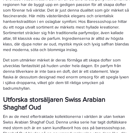
regionen har de byggt upp en gedigen passion för att skapa dofter
som förenar två världar. Det är just denna dualitet som gör märket så
fascinerande. Här möts västerländsk elegans och orientalisk
hantverkstradition i en oslagbar symfoni. Hos Baressoshop.se hittar
du ett noga utvalt sortiment av märkets mest hyllade kreationer.
Sortimentet sträcker sig från traditionella parfymoljor, även kallade
attar, till klassisk eau de parfum. Ingredienserna är alltid av högsta
klass, där djupa noter av oud, mystisk mysk och lyxig saffran blandas
med moderna, söta och blommiga inslag.
Det som utmärker märket är deras förmåga att skapa dofter som
utvecklas fantastiskt på huden under hela dagen. En parfym från
denna tillverkare är inte bara en doft, det är ett statement. Varje
flaska är dessutom designad med enorm omsorg för att spegla lyxen
i själva dropparna, vilket gör dem till riktiga smycken på
badrumshyllan.
Utforska storsäljaren Swiss Arabian
Shaghaf Oud
En av de mest eftertraktade kollektionerna i världen är utan tvekan
Swiss Arabian Shaghaf Oud. Denna unika serie har tagit doftälskare
med storm och är en sann kundfavorit hos oss på baressoshop.se.