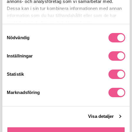
annons- och analysföretag som vi samarbetar med.
Dessa kan i sin tur kombinera informationen med annan
information som du har tillhandahållit eller som de har
samlat in när du har använt deras tjänster.
Samtyckesval
Swiss Arabian Intense Pride Edp
Swiss Arabian Oud 01 Experience
100ml
Set 30ml
Nödvändig
599 kr
689 kr
Rek. pris 889 kr
Inställningar
Statistik
Marknadsföring
Visa detaljer