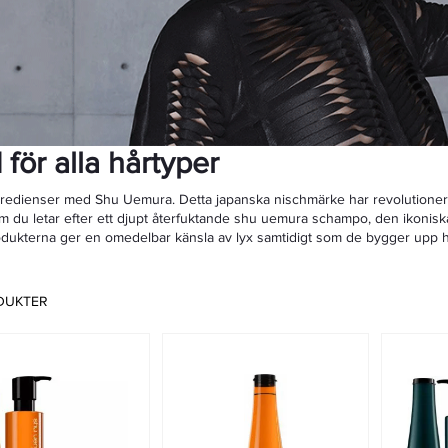
för alla hårtyper
ngredienser med Shu Uemura. Detta japanska nischmärke har revolutionerat 
 du letar efter ett djupt återfuktande shu uemura schampo, den ikoniska
odukterna ger en omedelbar känsla av lyx samtidigt som de bygger upp hå
DUKTER