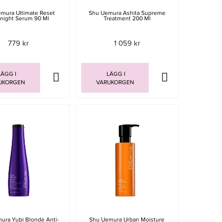
mura Ultimate Reset
Shu Uemura Ashita Supreme
night Serum 90 Ml
Treatment 200 Ml
779 kr
1 059 kr
ÄGG I
LÄGG I
UKORGEN
VARUKORGEN
ura Yubi Blonde Anti-
Shu Uemura Urban Moisture