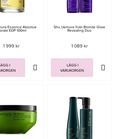
ura Essence Absolue
Shu Uemura Yubi Blonde Glow
lorale EDP 100ml
Revealing Duo
1 999 kr
1 089 kr
ÄGG I
LÄGG I
UKORGEN
VARUKORGEN