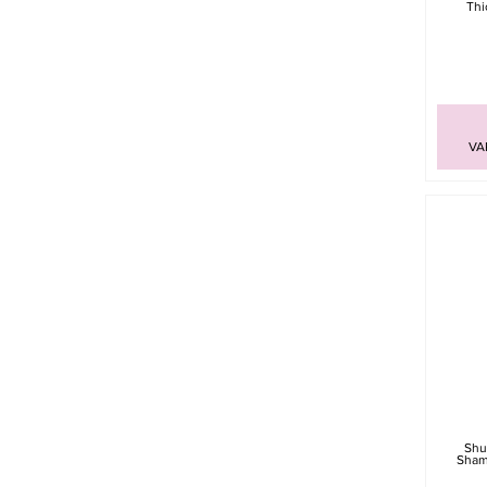
Thi
VA
Shu
Sham