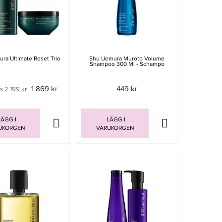
ra Ultimate Reset Trio
Shu Uemura Muroto Volume
Shampoo 300 Ml - Schampo
1 869 kr
449 kr
is 2 199 kr
ÄGG I
LÄGG I
UKORGEN
VARUKORGEN