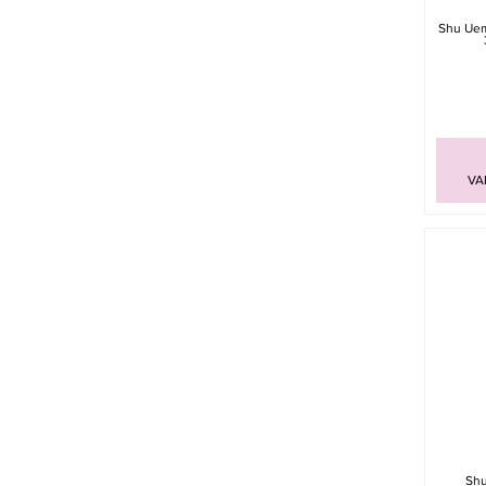
Shu Uem
VA
Shu