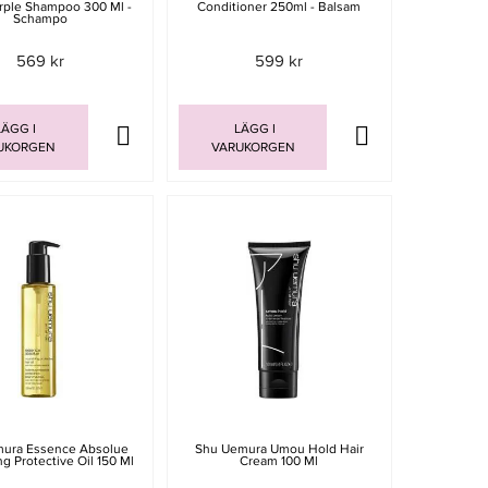
rple Shampoo 300 Ml -
Conditioner 250ml - Balsam
Schampo
569 kr
599 kr
ÄGG I
LÄGG I
UKORGEN
VARUKORGEN
ura Essence Absolue
Shu Uemura Umou Hold Hair
g Protective Oil 150 Ml
Cream 100 Ml