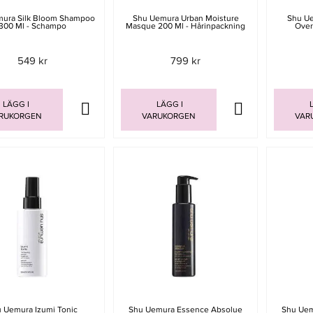
ura Silk Bloom Shampoo
Shu Uemura Urban Moisture
Shu Ue
300 Ml - Schampo
Masque 200 Ml - Hårinpackning
Over
549 kr
799 kr
LÄGG I
LÄGG I
L
RUKORGEN
VARUKORGEN
VAR
 Uemura Izumi Tonic
Shu Uemura Essence Absolue
Shu Uem