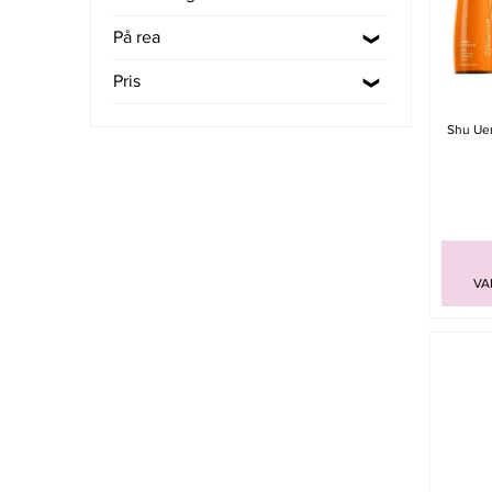
På rea
Pris
Shu Uem
VA