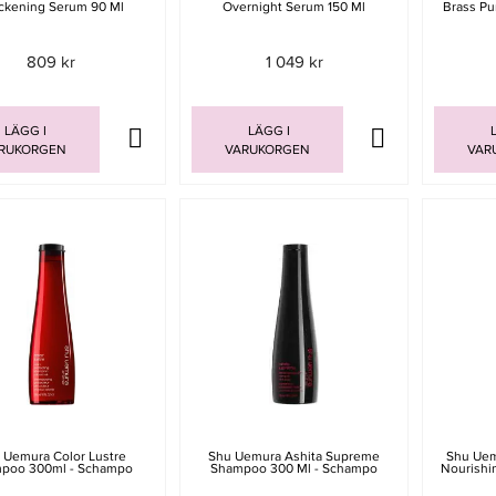
ckening Serum 90 Ml
Overnight Serum 150 Ml
Brass Pu
809 kr
1 049 kr
LÄGG I
LÄGG I
L
RUKORGEN
VARUKORGEN
VAR
 Uemura Color Lustre
Shu Uemura Ashita Supreme
Shu Uem
poo 300ml - Schampo
Shampoo 300 Ml - Schampo
Nourishin