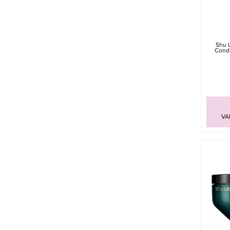
Shu 
Condi
VA