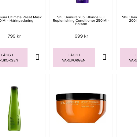
ura Ultimate Reset Mask
Shu Uemura Yubi Blonde Full
Shu Uem
0 Ml - Hårinpackning
Replenishing Conditioner 250 Ml -
200 
Balsam
799 kr
699 kr
LÄGG I
LÄGG I
L
RUKORGEN
VARUKORGEN
VAR