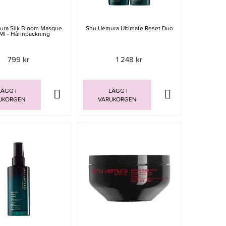
ura Silk Bloom Masque
Shu Uemura Ultimate Reset Duo
Ml - Hårinpackning
799 kr
1 248 kr
ÄGG I
LÄGG I
UKORGEN
VARUKORGEN