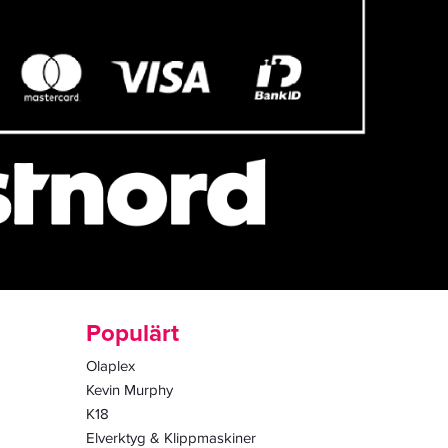
Populärt
Olaplex
Kevin Murphy
K18
Elverktyg & Klippmaskiner