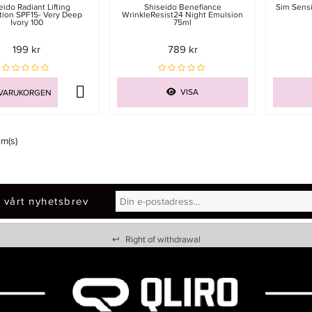
eido Radiant Lifting
Shiseido Benefiance
Sim Sensi
ion SPF15- Very Deep
WrinkleResist24 Night Emulsion
Ivory 100
75ml
199 kr
789 kr
VISA
 VARUKORGEN
em(s)
 vårt nyhetsbrev
↩
Right of withdrawal