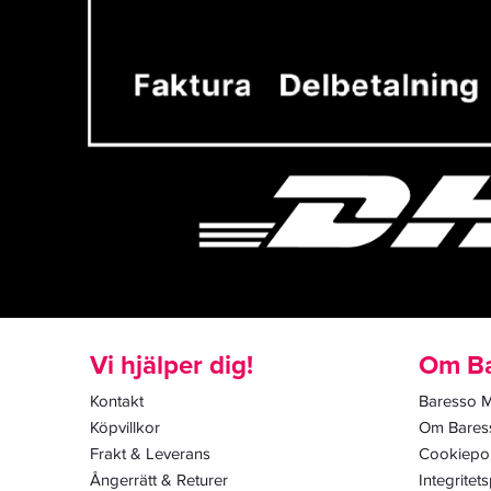
Vi hjälper dig!
Om Ba
Kontakt
Baresso 
Köpvillkor
Om Bares
Frakt & Leverans
Cookiepol
Ångerrätt & Returer
Integritets