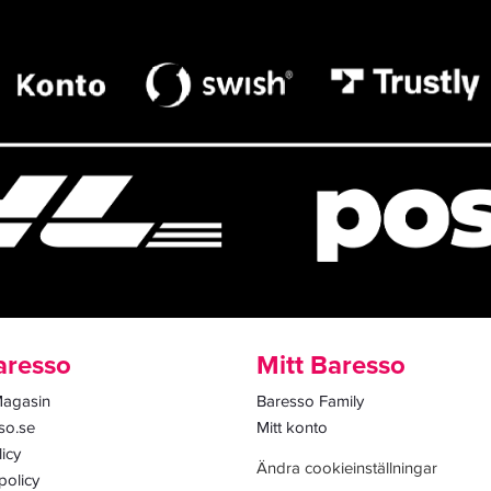
resso
Mitt Baresso
Magasin
Baresso Family
so.se
Mitt konto
icy
Ändra cookieinställningar
policy