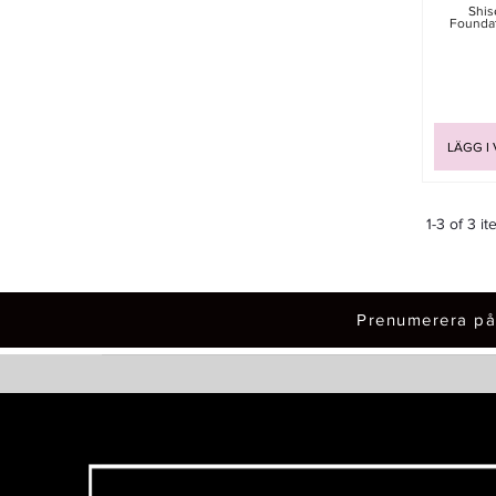
Shis
Foundat
LÄGG I
1-3 of 3 it
Prenumerera på