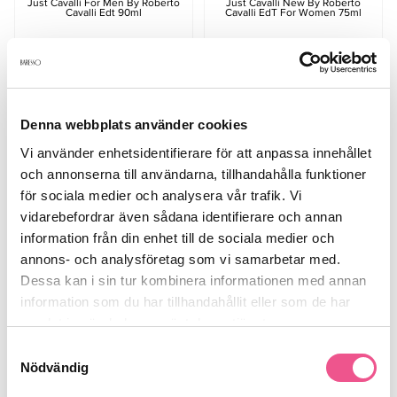
Just Cavalli For Men By Roberto
Just Cavalli New By Roberto
Cavalli Edt 90ml
Cavalli EdT For Women 75ml
279 kr
509 kr
Rek. pris 479 kr
Rek. pris 669 kr
LÄGG I VARUKORGEN
LÄGG I VARUKORGEN
Denna webbplats använder cookies
Vi använder enhetsidentifierare för att anpassa innehållet
och annonserna till användarna, tillhandahålla funktioner
för sociala medier och analysera vår trafik. Vi
1
Sida
av 1
vidarebefordrar även sådana identifierare och annan
information från din enhet till de sociala medier och
annons- och analysföretag som vi samarbetar med.
Dessa kan i sin tur kombinera informationen med annan
information som du har tillhandahållit eller som de har
samlat in när du har använt deras tjänster.
Samtyckesval
Nödvändig