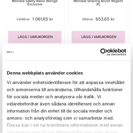
Mondial Safety Razor Wengé
Mondial Shaving Brush Regent
Exclusive
XL
1 061,65 kr
653,65 kr
1 249 kr
769 kr
LÄGG I VARUKORGEN
LÄGG I VARUKORGEN
-15%
-15%
Denna webbplats använder cookies
Vi använder enhetsidentifierare för att anpassa innehållet
och annonserna till användarna, tillhandahålla funktioner
för sociala medier och analysera vår trafik. Vi
vidarebefordrar även sådana identifierare och annan
information från din enhet till de sociala medier och
annons- och analysföretag som vi samarbetar med.
Dessa kan i sin tur kombinera informationen med annan
Mondial Safety Razor Tudor
Mondial Shaving Brush Regent M
Exclusive
information som du har tillhandahållit eller som de har