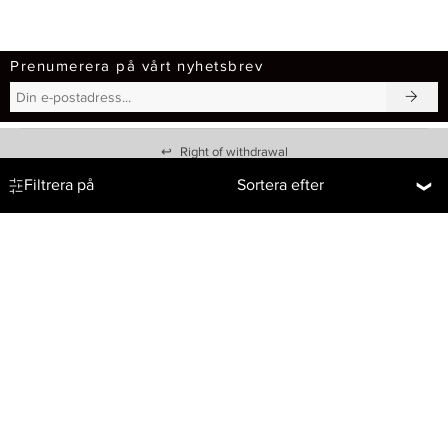
Prenumerera på vårt nyhetsbrev
↩
Right of withdrawal
Filtrera på
Sortera efter
Vi hjälper dig!
Om Baresso
Kontakt
Baresso Magasin
Köpvillkor
Om Baresso.se
Frakt & Leverans
Cookiepolicy