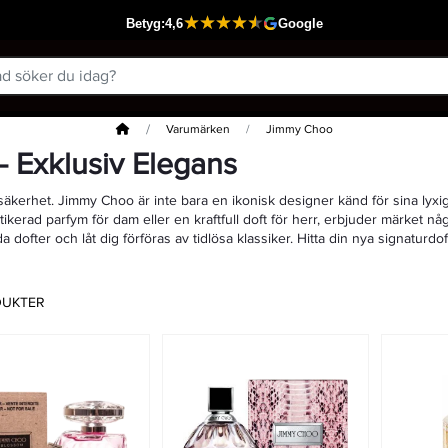
Hem
Varumärken
Jimmy Choo
 Exklusiv Elegans
säkerhet. Jimmy Choo är inte bara en ikonisk designer känd för sina lyxi
kerad parfym för dam eller en kraftfull doft för herr, erbjuder märket någo
a dofter och låt dig förföras av tidlösa klassiker. Hitta din nya signaturd
DUKTER