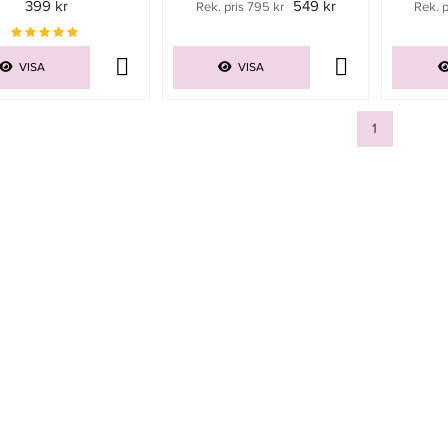
399 kr
549 kr
Rek. pris 795 kr
Rek. p
VISA
VISA
1
Sida
av 1