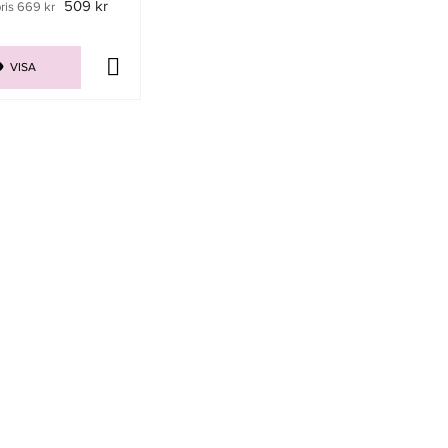
509 kr
ris 669 kr
VISA