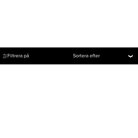
Filtrera på
Sortera efter
Prenumerera på vårt nyhetsbrev
↩
Right of withdrawal