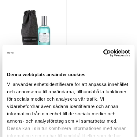
Geoffrey Beene Eau De Grey
Flannel För Honom Edt 120ml
Denna webbplats använder cookies
199 kr
Rek. pris 449 kr
Vi använder enhetsidentifierare för att anpassa innehållet
och annonserna till användarna, tillhandahålla funktioner
för sociala medier och analysera vår trafik. Vi
LÄGG I VARUKORGEN
vidarebefordrar även sådana identifierare och annan
information från din enhet till de sociala medier och
annons- och analysföretag som vi samarbetar med.
Dessa kan i sin tur kombinera informationen med annan
1
Sida
av 1
information som du har tillhandahållit eller som de har