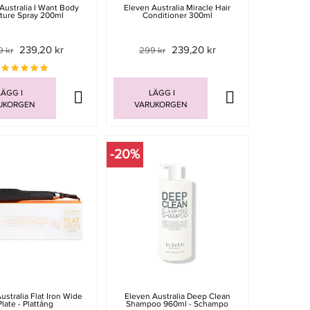
Australia I Want Body
Eleven Australia Miracle Hair
ture Spray 200ml
Conditioner 300ml
239,20 kr
239,20 kr
9 kr
299 kr
ÄGG I
LÄGG I
UKORGEN
VARUKORGEN
-20%
ustralia Flat Iron Wide
Eleven Australia Deep Clean
Plate - Plattång
Shampoo 960ml - Schampo