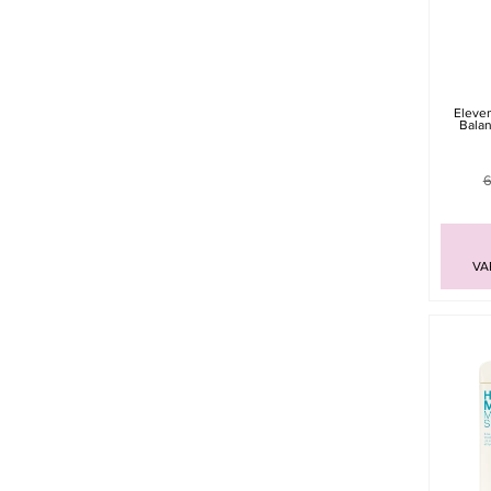
Eleven
Bala
6
VA