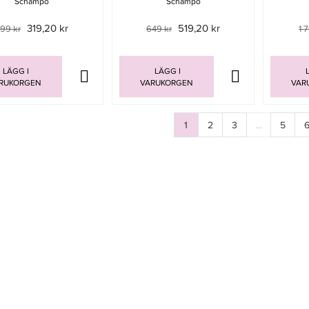
Schampo
Schampo
319,20 kr
519,20 kr
99 kr
649 kr
1 
LÄGG I
LÄGG I
L
RUKORGEN
VARUKORGEN
VAR
1
2
3
…
5
Sida
av 6
Sida
av 6
Sida
av 6
Sida
av 6