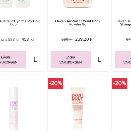
Australia Hydrate My Hair
Eleven Australia I Want Body
Eleven Au
Duo
Powder 9g
Shamp
459 kr
239,20 kr
 pris 598 kr
299 kr
64
LÄGG I
LÄGG I
L
RUKORGEN
VARUKORGEN
VAR
-20%
-20%