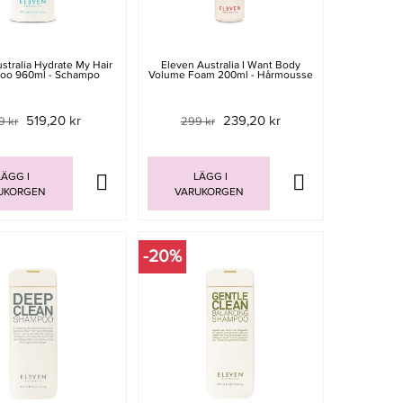
stralia Hydrate My Hair
Eleven Australia I Want Body
oo 960ml - Schampo
Volume Foam 200ml - Hårmousse
519,20 kr
239,20 kr
9 kr
299 kr
ÄGG I
LÄGG I
UKORGEN
VARUKORGEN
-20%