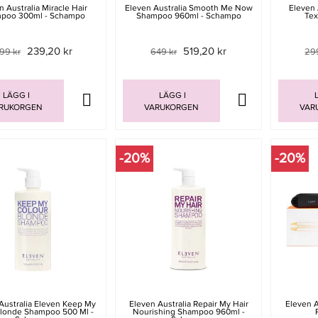
n Australia Miracle Hair
Eleven Australia Smooth Me Now
Eleven 
poo 300ml - Schampo
Shampoo 960ml - Schampo
Tex
239,20 kr
519,20 kr
99 kr
649 kr
29
LÄGG I
LÄGG I
L
RUKORGEN
VARUKORGEN
VAR
-20%
-20%
Australia Eleven Keep My
Eleven Australia Repair My Hair
Eleven A
Blonde Shampoo 500 Ml -
Nourishing Shampoo 960ml -