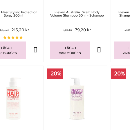
 Heat Styling Protection
Eleven Australia I Want Body
Eleven
Spray 200ml
Volume Shampoo 50ml - Schampo
Shamp
215,20 kr
79,20 kr
69 kr
99 kr
29
LÄGG I
LÄGG I
L
RUKORGEN
VARUKORGEN
VAR
-20%
-20%