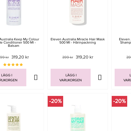
Australia Keep My Colour
Eleven Australia Miracle Hair Mask
Eleven 
e Conditioner 500 Ml -
500 Ml - Hårinpackning
Shamp
Balsam
319,20 kr
319,20 kr
99 kr
399 kr
39
LÄGG I
LÄGG I
L
RUKORGEN
VARUKORGEN
VAR
-20%
-20%