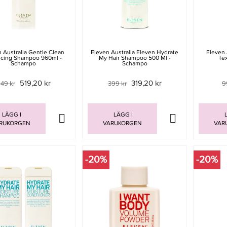
 Australia Gentle Clean
Eleven Australia Eleven Hydrate
Eleven 
ncing Shampoo 960ml -
My Hair Shampoo 500 Ml -
Te
Schampo
Schampo
519,20 kr
319,20 kr
49 kr
399 kr
9
LÄGG I
LÄGG I
L
RUKORGEN
VARUKORGEN
VAR
-20%
-20%