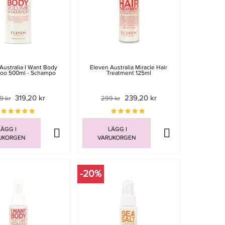
Australia I Want Body
Eleven Australia Miracle Hair
oo 500ml - Schampo
Treatment 125ml
319,20 kr
239,20 kr
9 kr
299 kr
ÄGG I
LÄGG I
UKORGEN
VARUKORGEN
-20%