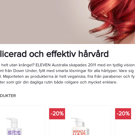
cerad och effektiv hårvård
r, helt utan krångel? ELEVEN Australia skapades 2011 med en tydlig visio
ent från Down Under, fyllt med smarta lösningar för alla hårtyper. Vare sig
val. Majoriteten av produkterna är helt veganska, fria från parabener och
ter som gör din dagliga rutin både roligare och mycket enklare.
ODUKTER
-20%
-20%