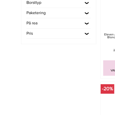
Borsttyp
Paketering
På rea
Pris
Eleven 
Blond
3
VA
-20%